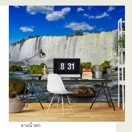
จุ้ย
ลายน้ำ
ตก
EP.2
ลายน้ำตก