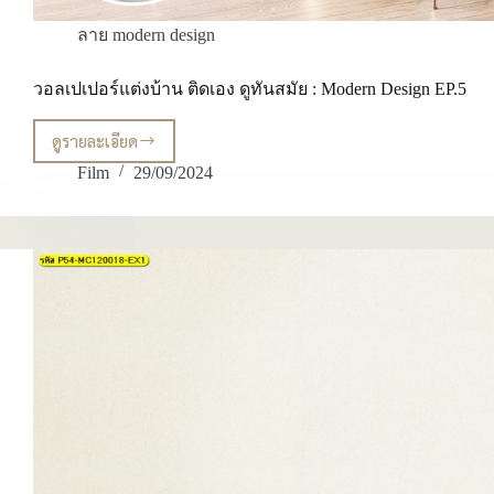
ลาย modern design
วอลเปเปอร์แต่งบ้าน ติดเอง ดูทันสมัย : Modern Design EP.5
ดูรายละเอียด
วอลเปเปอร์
แต่ง
Film
29/09/2024
บ้าน
ติด
เอง
ดู
ทัน
สมัย :
Modern
Design
EP.5