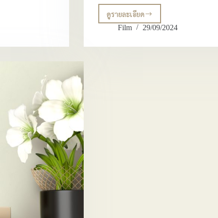
ดูรายละเอียด
วอลเปเปอร์
โม
Film
29/09/2024
เดิร์น
แต่ง
บ้าน
แบบ
ทัน
สมัย
:
Modern
Design
EP.2