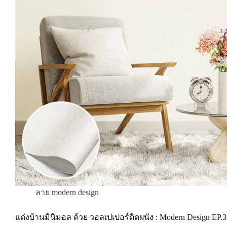
ลาย modern design
แต่งบ้านมินิมอล ด้วย วอลเปเปอร์ติดผนัง : Modern Design EP.3