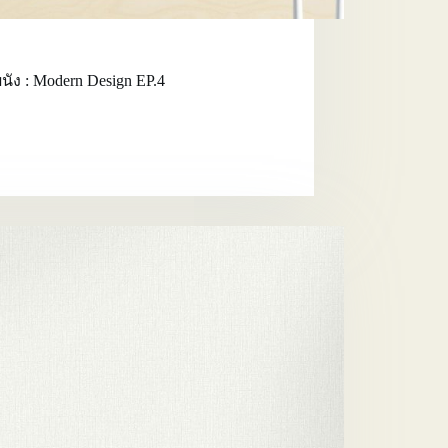
นัง : Modern Design EP.4