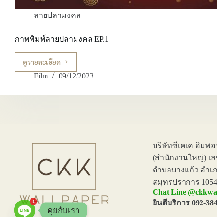
ลายปลามงคล
ภาพพิมพ์ลายปลามงคล EP.1
ดูรายละเอียด
ภาพ
พิมพ์
Film
09/12/2023
ลาย
ปลา
มงคล
EP.1
บริษัทซีเคเค อิมพอ
(สำนักงานใหญ่) เลขที
ตำบลบางแก้ว อำเภ
สมุทรปราการ 1054
Chat Line @ckkwa
1
ยินดีบริการ 092-38
คุยกับเรา