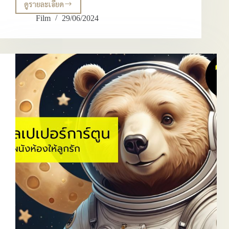
ดูรายละเอียด
ภาพ
แต่ง
Film
29/06/2024
ห้อง
เด็ก
ภาพ
พิมพ์
ติด
ผนัง
ลาย
การ์ตูน
น่า
รักๆ