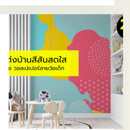
ลาย
การ์ตูน
แต่ง
ห้อง
เด็ก
น่า
รักๆ