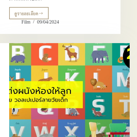
ดูรายละเอียด
ออกแบบ
ห้อง
Film
09/04/2024
เด็ก
เสริม
สร้าง
พัฒนาการ
ลูก
รัก
ด้วย
ภาพ
พิมพ์
วัย
เด็ก