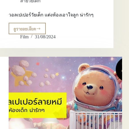
ลายวัยเด็ก
วอลเปเปอร์วัยเด็ก แต่งห้องเอาใจลูก น่ารักๆ
ดูรายละเอียด
วอลเปเปอร์
วัย
Film
31/08/2024
เด็ก
แต่ง
ห้อง
เอาใจ
ลูก
น่า
รักๆ