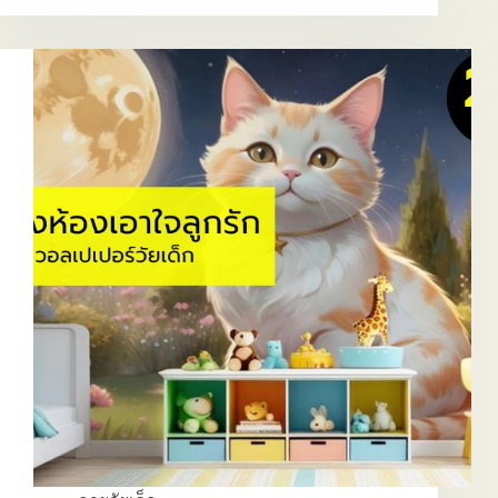
ห้อง
เด็ก
น่า
รักๆ
เสริม
พัฒนาการ
ลูก
ของ
ลูก
รัก