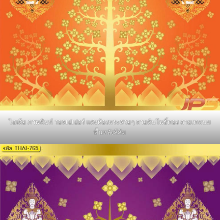
ไอเดีย ภาพพิมพ์ วอลเปเปอร์ แต่งห้องพระสวยๆ ลายต้นโพธิ์ทอง ลายเทพนม
พื้นหลังสีส้ม