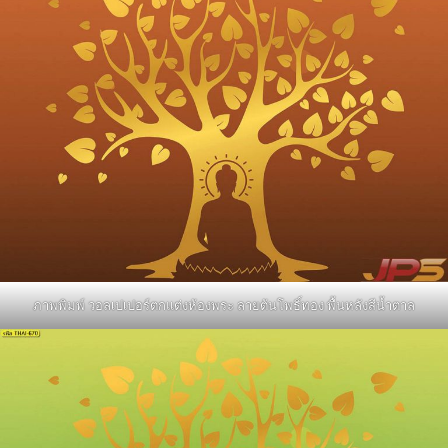
ภาพพิมพ์ วอลเปเปอร์ตกแต่งห้องพระ ลายต้นโพธิ์ทอง พื้นหลังสีน้ำตาล