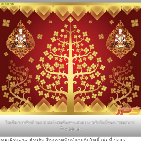
ไอเดีย ภาพพิมพ์ วอลเปเปอร์ แต่งห้องพระสวยๆ ลายต้นโพธิ์ทอง ลายเทพนม
พื้นหลังสีแดง
จบแล้วนะคะ สำหรับเรื่องภาพพิมพ์ลายต้นโพธิ์ เล่มที่2 EP.5