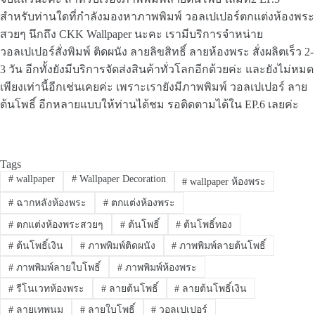
สำหรับท่านใดที่กำลังมองหาภาพพิมพ์ วอลเปเปอร์ตกแต่งห้องพระ
สวยๆ นึกถึง CKK Wallpaper นะคะ เรามีบริการจำหน่าย
วอลเปเปอร์สั่งพิมพ์ ติดผนัง ลายลิขสิทธิ์ ลายห้องพระ สั่งผลิตเร็ว 2-
3 วัน อีกทั้งยังมีบริการจัดส่งสินค้าทั่วโลกอีกด้วยค่ะ และยังไม่หมด
เพียงเท่านี้อีกเช่นเคยค่ะ เพราะเรายังมีภาพพิมพ์ วอลเปเปอร์ ลาย
ต้นโพธิ์ อีกหลายแบบให้ท่านได้ชม รอติดตามได้ใน EP.6 เลยค่ะ
Tags
#
wallpaper
#
Wallpaper Decoration
#
wallpaper ห้องพระ
#
ฉากหลังห้องพระ
#
ตกแต่งห้องพระ
#
ตกแต่งห้องพระสวยๆ
#
ต้นโพธิ์
#
ต้นโพธิ์ทอง
#
ต้นโพธิ์เงิน
#
ภาพพิมพ์ติดผนัง
#
ภาพพิมพ์ลายต้นโพธิ์
#
ภาพพิมพ์ลายใบโพธิ์
#
ภาพพิมพ์ห้องพระ
#
รีโนเวทห้องพระ
#
ลายต้นโพธิ์
#
ลายต้นโพธิ์เงิน
#
ลายเทพนม
#
ลายใบโพธิ์
#
วอลเปเปอร์