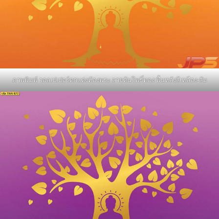
ภาพพิมพ์ วอลเปเปอร์ตกแต่งห้องพระ ลายต้นโพธิ์ทอง พื้นหลังสีเหลือง-ส้ม