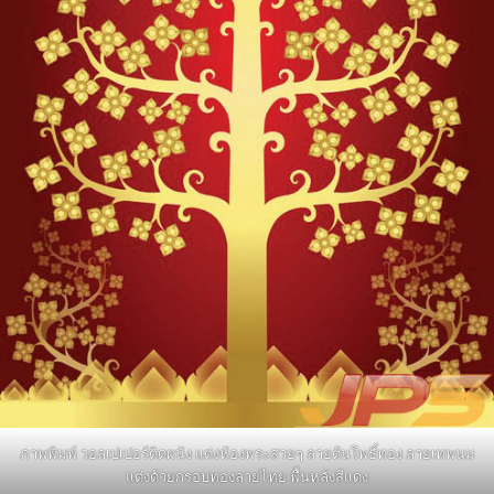
ภาพพิมพ์ วอลเปเปอร์ติดผนัง แต่งห้องพระสวยๆ ลายต้นโพธิ์ทอง ลายเทพนม
แต่งด้วยกรอบทองลายไทย พื้นหลังสีแดง