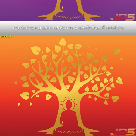
ภาพพิมพ์ วอลเปเปอร์ตกแต่งห้องพระ ลายต้นโพธิ์ทอง พื้นหลังสีม่วง