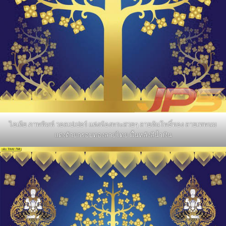
ไอเดีย ภาพพิมพ์ วอลเปเปอร์ แต่งห้องพระสวยๆ ลายต้นโพธิ์ทอง ลายเทพนม
แต่งด้วยกรอบทองลายไทย พื้นหลังสีน้ำเงิน