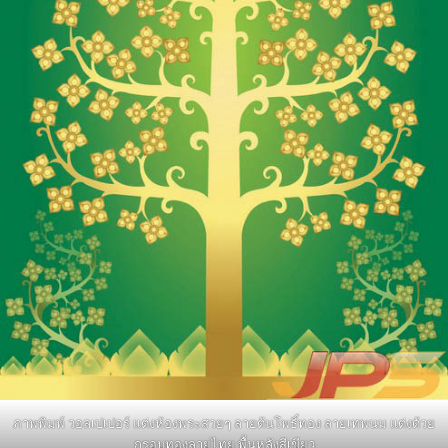
ภาพพิมพ์ วอลเปเปอร์ แต่งห้องพระสวยๆ ลายต้นโพธิ์ทอง ลายเทพนม แต่งด้วย
กรอบทองลายไทย พื้นหลังสีเขียว