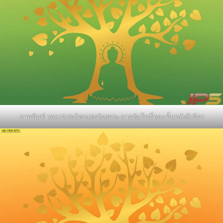
ภาพพิมพ์ วอลเปเปอร์ตกแต่งห้องพระ ลายต้นโพธิ์ทอง พื้นหลังสีเขียว