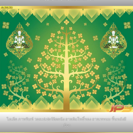
ไอเดีย ภาพพิมพ์ วอลเปเปอร์ติดผนัง ลายต้นโพธิ์ทอง ลายเทพนม พื้นหลังสี
เขียว