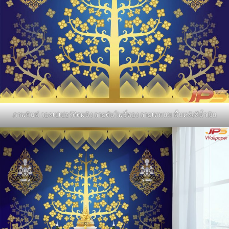
ภาพพิมพ์ วอลเปเปอร์ติดผนัง ลายต้นโพธิ์ทอง ลายเทพนม พื้นหลังสีน้ำเงิน