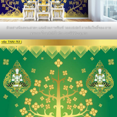
ตัวอย่างห้องพระสวยๆ แต่งด้วยภาพพิมพ์ วอลเปเปอร์ ลายต้นโพธิ์ทอง ลาย
เทพนม พื้นหลังสีน้ำเงิน ช่วยให้ห้องดูเด่น