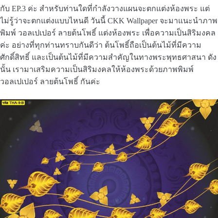
กับ EP.3 ค่ะ สำหรับท่านใดที่กำลังวางแผนจะตกแต่งห้องพระ แต่
ไม่รู้ว่าจะตกแต่งแบบไหนดี วันนี้ CKK Wallpaper จะมาแนะนำภาพ
พิมพ์ วอลเปเปอร์ ลายต้นโพธิ์ แต่งห้องพระ เพื่อความเป็นสิริมงคล
ค่ะ อย่างที่ทุกท่านทราบกันดีว่า ต้นโพธิ์ถือเป็นต้นไม้ที่มีความ
ศักดิ์สิทธิ์ และเป็นต้นไม้ที่มีความสำคัญในทางพระพุทธศาสนา ดัง
นั้น เรามาเสริมความเป็นสิริมงคลให้ห้องพระด้วยภาพพิมพ์
วอลเปเปอร์ ลายต้นโพธิ์ กันค่ะ