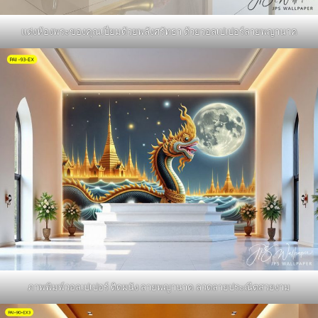
แต่งห้องพระของคุณเปี่ยมด้วยพลังศรัทธา ด้วยวอลเปเปอร์ลายพญานาค
ภาพพิมพ์วอลเปเปอร์ ติดผนัง ลายพญานาค ลวดลายประณีตสวยงาม