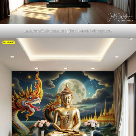
แต่งฉากหลังห้องพระสวยๆ ด้วย วอลเปเปอร์ พญานาค