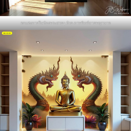
ตกแต่งภายในห้องพระสวยๆ ด้วย ภาพพิมพ์ลายพญานาค