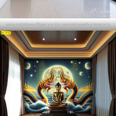
ออกแบบผนังห้องพระให้ดูสง่างาม ด้วย วอลเปเปอร์ แต่งผนัง ลายพญานาค