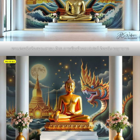
ตกแต่งผนังห้องพระสวยๆ ด้วย ภาพพิมพ์วอลเปเปอร์ ติดผนัง พญานาค