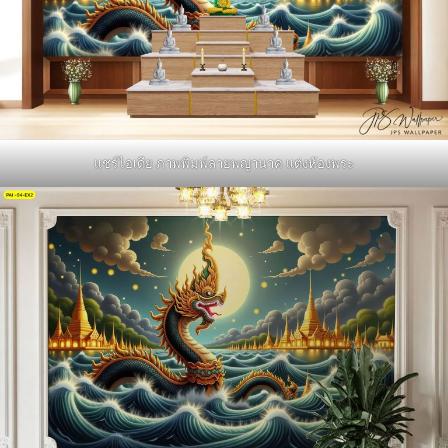
แชร์ไอเดีย ภาพพิมพ์ลายพญานาค แต่งห้องพระ