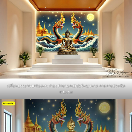
เปลี่ยนบรรยากาศห้องพระง่ายๆ ด้วยวอลเปเปอร์พญานาค ลวดลายประณีต
สวยงาม