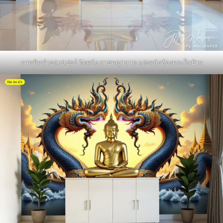
ภาพพิมพ์วอลเปเปอร์ ติดผนัง ลายพญานาค แต่งผนังห้องพระในบ้าน