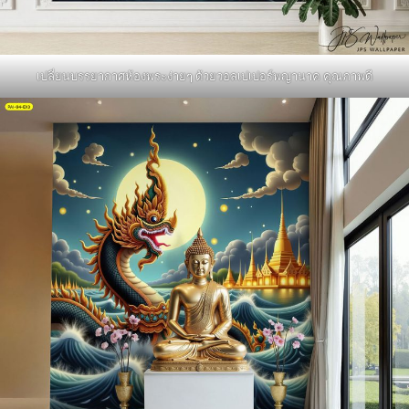
เปลี่ยนบรรยากาศห้องพระง่ายๆ ด้วยวอลเปเปอร์พญานาค คุณภาพดี