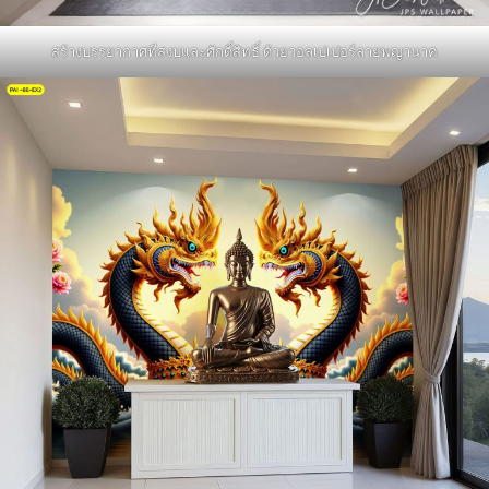
สร้างบรรยากาศที่สงบและศักดิ์สิทธิ์ ด้วยวอลเปเปอร์ลายพญานาค