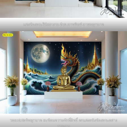
แต่งห้องพระให้สง่างาม ด้วย ภาพพิมพ์ ลายพญานาค
วอลเปเปอร์พญานาค สะท้อนความศักดิ์สิทธิ์ ตกแต่งผนังห้องพระอย่าง
สวยงาม