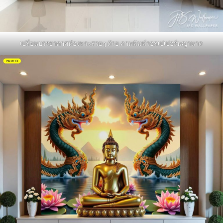
เปลี่ยนบรรยากาศห้องพระสวยๆ ด้วย ภาพพิมพ์วอลเปเปอร์พญานาค