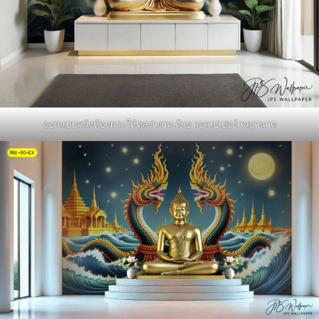
ออกแบบผนังห้องพระให้ดูสง่างาม ด้วย วอลเปเปอร์ พญานาค