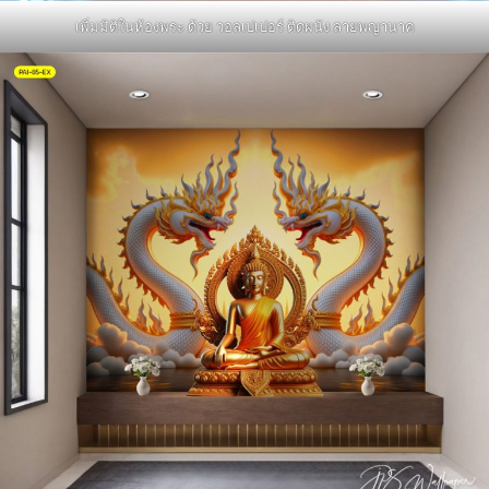
เพิ่มมิติในห้องพระ ด้วย วอลเปเปอร์ ติดผนัง ลายพญานาค