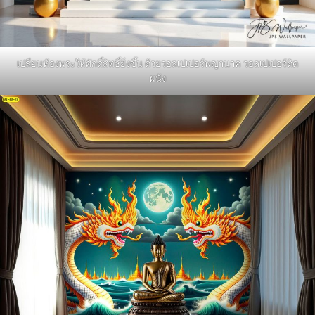
เปลี่ยนห้องพระให้ศักดิ์สิทธิ์ยิ่งขึ้น ด้วยวอลเปเปอร์พญานาค วอลเปเปอร์ติด
ผนัง