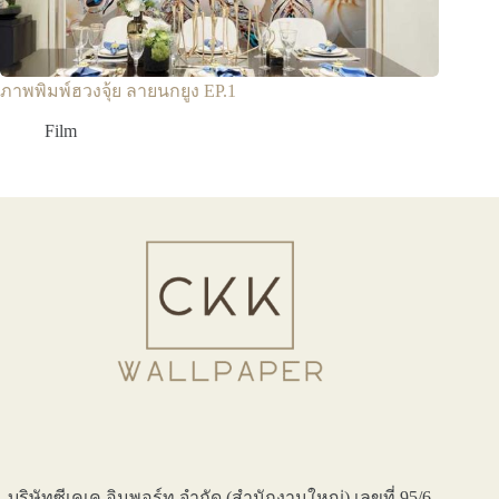
ภาพพิมพ์ฮวงจุ้ย ลายนกยูง EP.1
Film
บริษัทซีเคเค อิมพอร์ท จำกัด (สำนักงานใหญ่) เลขที่ 95/6