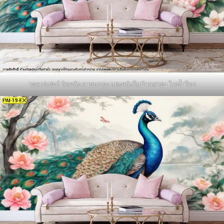
วอลเปเปอร์ ติดผนัง ลายนกยูง แต่งผนังในบ้านสวยๆ ไม่ซ้ำใคร