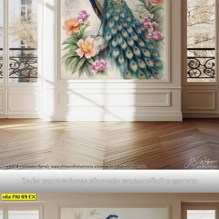
ไอเดีย วอลเปเปอร์นกยูง เสริมฮวงจุ้ย ตกแต่งภายในบ้าน ดูสง่างาม