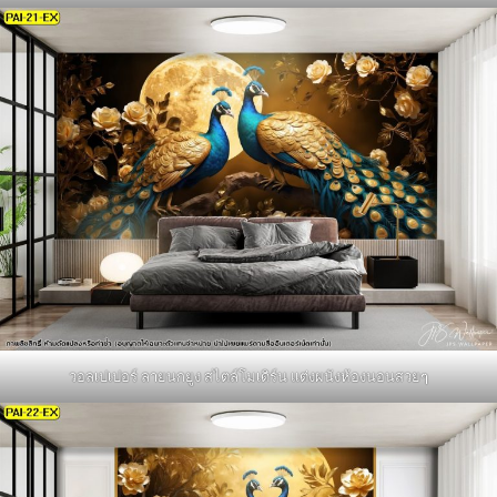
วอลเปเปอร์ ลายนกยูง สไตล์โมเดิร์น แต่งผนังห้องนอนสวยๆ