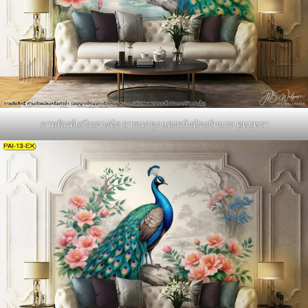
ภาพพิมพ์เสริมฮวงจุ้ย ลายนกยูง แต่งผนังห้องรับแรก ดูหรูหรา