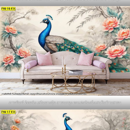
ภาพพิมพ์ ติดผนัง เสริมฮวงจุ้ย ลายนกยูง ตกแต่งห้องนั่งเล่นในบ้านสวยๆ