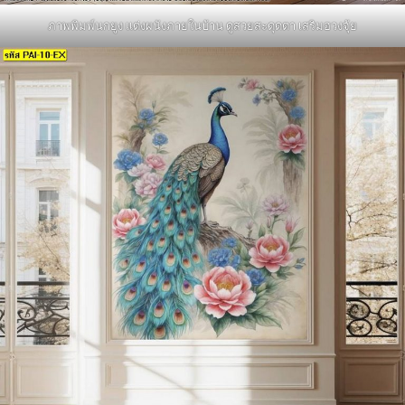
ภาพพิมพ์นกยูง แต่งผนังภายในบ้าน ดูสวยสะดุดตา เสริมฮวงจุ้ย