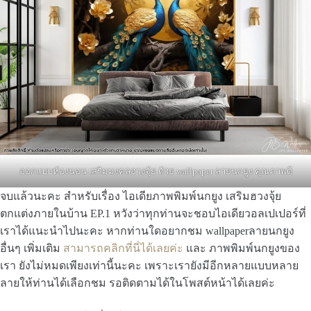
ออกแบบห้องนอน เสริมมงคลฮวงจุ้ย ด้วย wallpaper ลายนกยูง คุณภาพดี
จบแล้วนะคะ สำหรับเรื่อง ไอเดียภาพพิมพ์นกยูง เสริมฮวงจุ้ย
ตกแต่งภายในบ้าน EP.1 หวังว่าทุกท่านจะชอบไอเดียวอลเปเปอร์ที่
เราได้แนะนำไปนะคะ หากท่านใดอยากชม wallpaperลายนกยูง
อื่นๆ เพิ่มเติม
สามารถคลิกที่นี่ได้เลยค่ะ
และ ภาพพิมพ์นกยูงของ
เรา ยังไม่หมดเพียงเท่านี้นะคะ เพราะเรายังมีอีกหลายแบบหลาย
ลายให้ท่านได้เลือกชม รอติดตามได้ในโพสต์หน้าได้เลยค่ะ