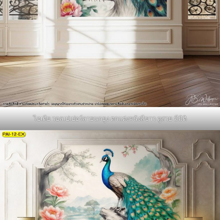
ไอเดีย วอลเปเปอร์ลายนกยูง ตกแต่งผนังสีขาว ดูสวย มีมิติ