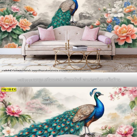
wallpaperนกยูง เสริมมงคล เรียกทรัพย์ ตกแต่งผนังภายในบ้าน