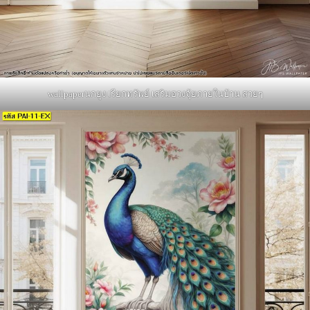
wallpaperนกยูง เรียกทรัพย์ เสริมฮวงจุ้ยภายในบ้าน สวยๆ