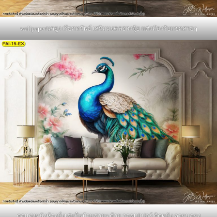
wallpaperนกยูง เรียกทรัพย์ เสริมมงคลฮวงจุ้ย แต่งห้องรับแขกสวยๆ
ตกแต่งผนังห้องนั่งเล่นในบ้านสวยๆ ด้วย วอลเปเปอร์ ติดผนัง ลายนกยูง