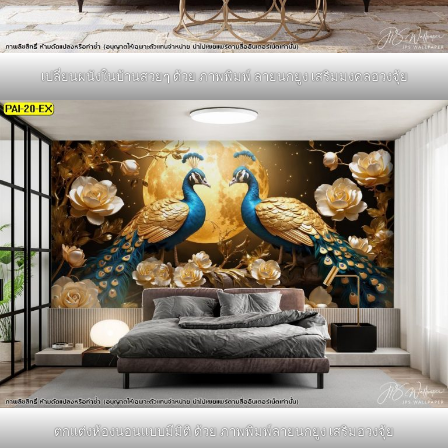
เปลี่ยนผนังในบ้านสวยๆ ด้วย ภาพพิมพ์ ลายนกยูง เสริมมงคลฮวงจุ้ย
ตกแต่งห้องนอนแบบมีมิติ ด้วย ภาพพิมพ์ลายนกยูง เสริมฮวงจุ้ย