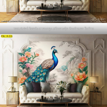
วอลเปเปอร์ ติดผนัง ลายนกยูง เสริมฮวงจุ้ย ห้องรับแขก ในบ้าน