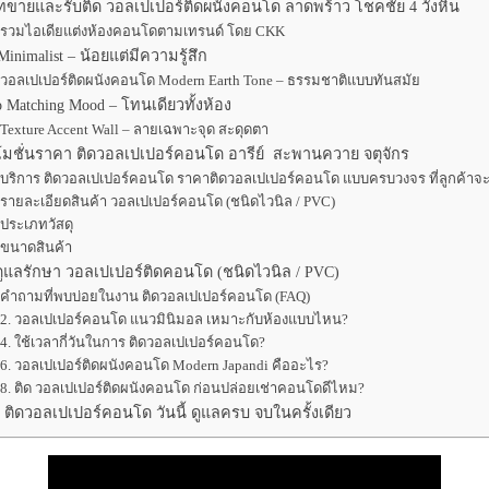
ัทขายและรับติด วอลเปเปอร์ติดผนังคอนโด ลาดพร้าว โชคชัย 4 วังหิน
รวมไอเดียแต่งห้องคอนโดตามเทรนด์ โดย CKK
Minimalist – น้อยแต่มีความรู้สึก
วอลเปเปอร์ติดผนังคอนโด Modern Earth Tone – ธรรมชาติแบบทันสมัย
 Matching Mood – โทนเดียวทั้งห้อง
Texture Accent Wall – ลายเฉพาะจุด สะดุดตา
มชั่นราคา ติดวอลเปเปอร์คอนโด อารีย์ สะพานควาย จตุจักร
บริการ ติดวอลเปเปอร์คอนโด ราคาติดวอลเปเปอร์คอนโด แบบครบวงจร ที่ลูกค้าจะ
รายละเอียดสินค้า วอลเปเปอร์คอนโด (ชนิดไวนิล / PVC)
ประเภทวัสดุ
ขนาดสินค้า
ูแลรักษา วอลเปเปอร์ติดคอนโด (ชนิดไวนิล / PVC)
คำถามที่พบบ่อยในงาน ติดวอลเปเปอร์คอนโด (FAQ)
2. วอลเปเปอร์คอนโด แนวมินิมอล เหมาะกับห้องแบบไหน?
4. ใช้เวลากี่วันในการ ติดวอลเปเปอร์คอนโด?
6. วอลเปเปอร์ติดผนังคอนโด Modern Japandi คืออะไร?
8. ติด วอลเปเปอร์ติดผนังคอนโด ก่อนปล่อยเช่าคอนโดดีไหม?
 ติดวอลเปเปอร์คอนโด วันนี้ ดูแลครบ จบในครั้งเดียว