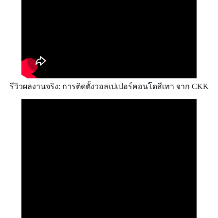
รีวิวผลงานจริง: การติดตั้งวอลเปเปอร์คอนโดสีเทา จาก CKK