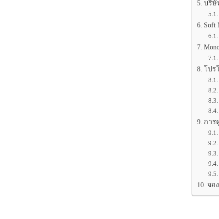
บริษ
Soft 
Mono
โปรโ
การด
จอง