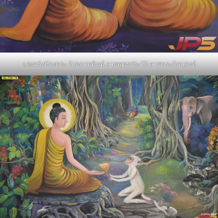
แต่งผนังห้องพระ ด้วยภาพพิมพ์ ลายพุทธประวัติ ลายพระภิกษุสงฆ์