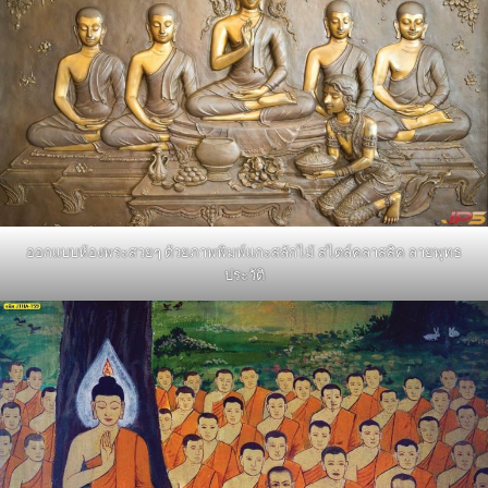
ออกแบบห้องพระสวยๆ ด้วยภาพพิมพ์แกะสลักไม้ สไตล์คลาสสิค ลายพุทธ
ประวัติ