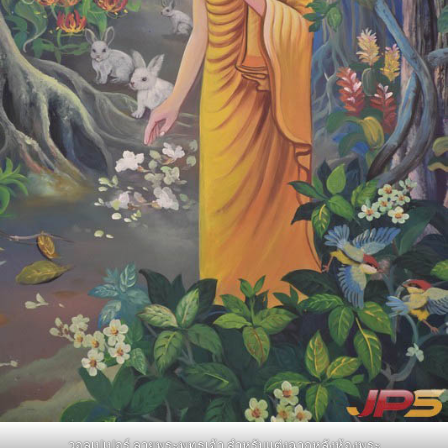
วอลเปเปอร์ ลายพระพุทธเจ้า สำหรับแต่งฉากหลังห้องพระ