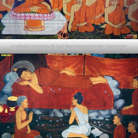
ภาพพิมพ์ ลายพุทธประวัติ วันสำคัญทางพระพุทธศาสนา วันมาฆบูชา