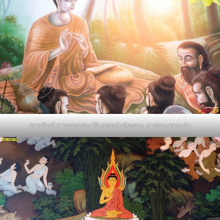
ภาพพิมพ์ ลายพุทธประวัติ แต่งผนังห้องพระ ลายพระพุทธเจ้า