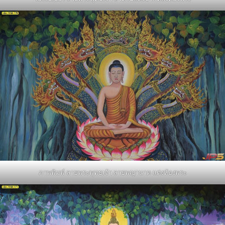
ภาพพิมพ์ ลายพระพุทธเจ้า ลายพญานาค แต่งห้องพระ