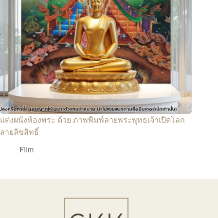
แต่งผนังห้องพระ ด้วย ภาพพิมพ์ลายพระพุทธเจ้าเปิดโลก
ลายลิขสิทธิ์
Film