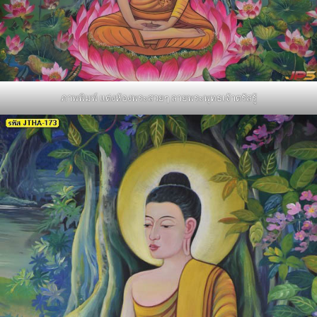
ภาพพิมพ์ แต่งห้องพระสวยๆ ลายพระพุทธเจ้าตรัสรู้