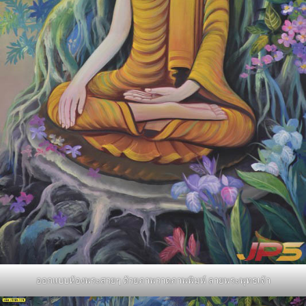
ออกแบบห้องพระสวยๆ ด้วยภาพวาดภาพพิมพ์ ลายพระพุทธเจ้า