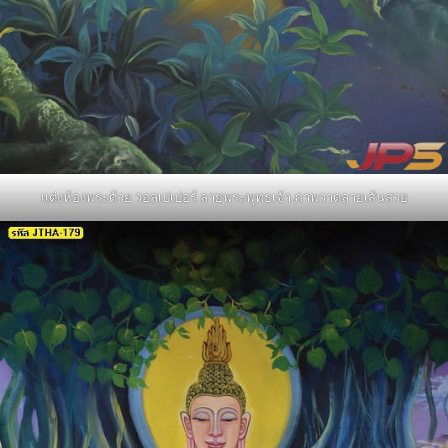
แต่งห้องพระด้วย วอลเปเปอร์ ลายพระพุทธเจ้า ภาพวาดลายเส้นสวย