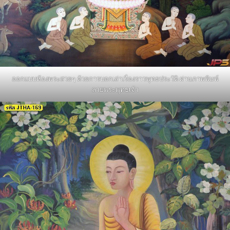
ออกแบบห้องพระสวยๆ ด้วยการบอกเล่าเรื่องราวพุทธประวัติ ผ่านภาพพิมพ์
ลายพระพุทธเจ้า