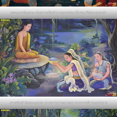
ออกแบบห้องพระ ด้วยภาพพิมพ์ ลายพุทธประวัติ ประวัติประพุทธเจ้า
ภาพพิมพ์ ห้องพระสวยๆ ลายภาพวาดนางสุชาดาถวายข้าวมธุปายาส