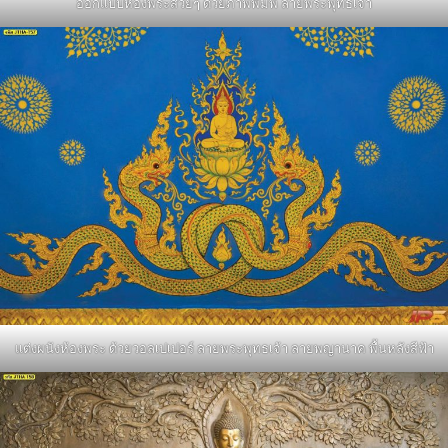
ออกแบบห้องพระสวยๆ ด้วยภาพพิมพ์ ลายพระพุทธเจ้า
แต่งผนังห้องพระ ด้วยวอลเปเปอร์ ลายพระพุทธเจ้า ลายพญานาค พื้นหลังสีฟ้า