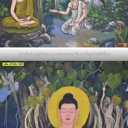
ภาพพิมพ์ แต่งห้องพระ ลายพุทธประวัติ ลายปัญจวัคคีย์ทั้ง 5