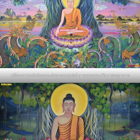
เปลี่ยนฉากหลังห้องพระด้วยวอลเปเปอร์ ลายพุทธประวัติ ลายพญานาค