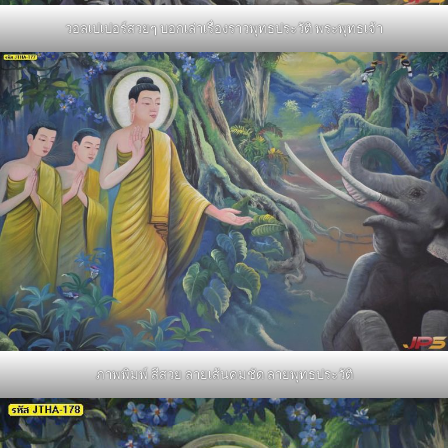
วอลเปเปอร์สวยๆ บอกเล่าเรื่องราวพุทธประวัติ พระพุทธเจ้า
ภาพพิมพ์ สีสวย ลายเส้นคมชัด ลายพุทธประวัติ