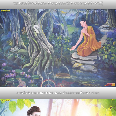
วอลเปเปอร์แต่งห้องพระ ลายพุทธประวัติ ลายพระพุทธเจ้า ตรัสรู้
ภาพพิมพ์ ลายภาพวาดพระพุทธเจ้า ออกแบบห้องพระสวยๆ