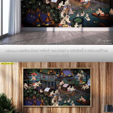
reference แต่งห้อง ด้วยภาพพิมพ์ วอลเปเปอร์ ลายลิขสิทธิ์ ลายประเพณีไทย
ภาพคมชัด ดูมีมิติ