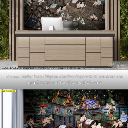
reference แต่งห้องทำงาน ให้ดูสวย แปลกใหม่ ด้วยภาพพิมพ์ วอลเปเปอร์ ลาย
ลิขสิทธิ์ ลายประเพณีไทย สีโทนอุ่น สไตล์วินเทจ