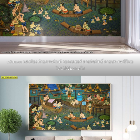
reference แต่งห้อง ด้วยภาพพิมพ์ วอลเปเปอร์ ลายลิขสิทธิ์ ลายประเพณีไทย
โทนสีเขียว สดใส