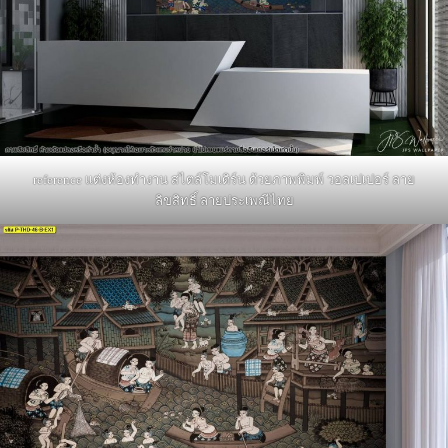
reference แต่งห้องทำงาน สไตล์โมเดิร์น ด้วยภาพพิมพ์ วอลเปเปอร์ ลาย
ลิขสิทธิ์ ลายประเพณีไทย