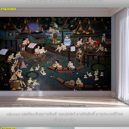
ไทย สไตล์วินเทจ เข้ากับห้องทำงานสไตล์โมเดิร์น
reference แต่งห้อง ด้วยภาพพิมพ์ วอลเปเปอร์ ลายลิขสิทธิ์ ลายประเพณีไทย
สไตล์คลาสสิค