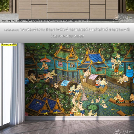
reference แต่งห้องทำงาน ด้วยภาพพิมพ์ วอลเปเปอร์ ลายลิขสิทธิ์ ลายประเพณี
ไทย ภาพสวย คมชัด