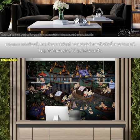
reference แต่งห้องนั่งเล่น ด้วยภาพพิมพ์ วอลเปเปอร์ ลายลิขสิทธิ์ ลายประเพณี
ไทย ตัดกับผนังลายไม้ อย่างกลมกลืน