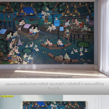
reference แต่งห้อง ด้วยภาพพิมพ์ วอลเปเปอร์ ลายลิขสิทธิ์ ลายประเพณีไทย
โทนสีเย็น