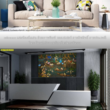
reference แต่งห้องนั่งเล่น ด้วยภาพพิมพ์ วอลเปเปอร์ ลายลิขสิทธิ์ ลายประเพณี
ไทย โทนสีเขียว สดใส สไตล์ทรอปิคอล