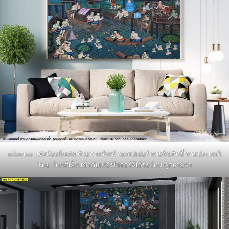
reference แต่งห้องนั่งเล่น ด้วยภาพพิมพ์ วอลเปเปอร์ ลายลิขสิทธิ์ ลายประเพณี
ไทย โทนสีเย็น เข้ากับเฟอร์นิเจอร์สีเอิร์ธโทน ดูสบายตา