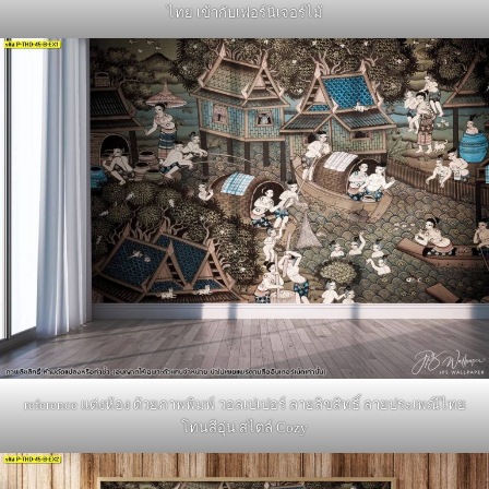
ไทย เข้ากับเฟอร์นิเจอร์ไม้
reference แต่งห้อง ด้วยภาพพิมพ์ วอลเปเปอร์ ลายลิขสิทธิ์ ลายประเพณีไทย
โทนสีอุ่น สไตล์ Cozy