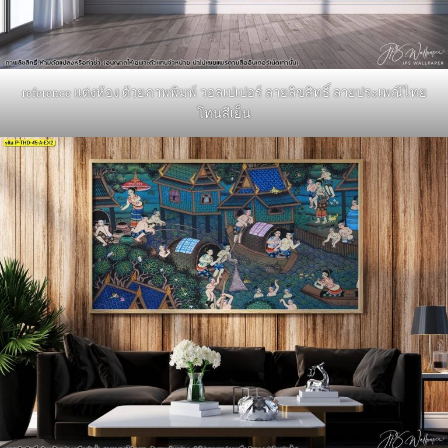
reference แต่งห้อง ด้วยภาพพิมพ์ วอลเปเปอร์ ลายลิขสิทธิ์ ลายประเพณีไทย
โทนสีเย็น