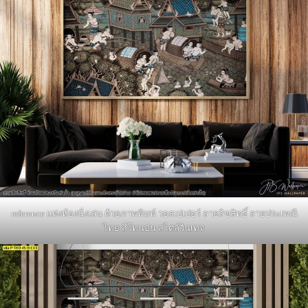
reference แต่งห้องนั่งเล่น ด้วยภาพพิมพ์ วอลเปเปอร์ ลายลิขสิทธิ์ ลายประเพณี
ไทย สีโทนอุ่น สไตล์วินเทจ