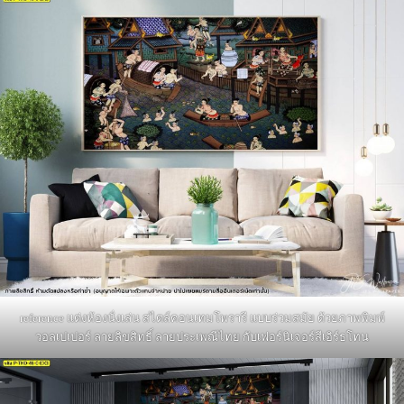
reference แต่งห้องนั่งเล่น สไตล์คอนเทมโพรารี แบบร่วมสมัย ด้วยภาพพิมพ์
วอลเปเปอร์ ลายลิขสิทธิ์ ลายประเพณีไทย กับเฟอร์นิเจอร์สีเอิร์ธโทน