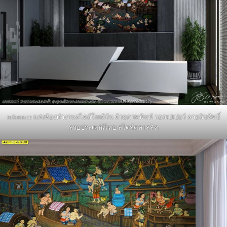
reference แต่งห้องทำงานสไตล์โมเดิร์น ด้วยภาพพิมพ์ วอลเปเปอร์ ลายลิขสิทธิ์
ลายประเพณีไทย สไตล์คลาสสิค