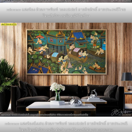
reference แต่งห้อง ด้วยภาพพิมพ์ วอลเปเปอร์ ลายลิขสิทธิ์ ลายประเพณีไทย
โทนสีเขียว สดใส ดูมีชีวิตชีวา
reference แต่งห้องนั่งเล่น ด้วยภาพพิมพ์ วอลเปเปอร์ ลายลิขสิทธิ์ ลายประเพณี
ไทย โทนสีเขียว สดใส ตัดกับเฟอร์นิเจอร์สีดำอย่างสวยงาม