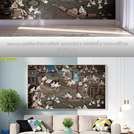
reference แต่งห้อง ด้วยภาพพิมพ์ วอลเปเปอร์ ลายลิขสิทธิ์ ลายประเพณีไทย
สไตล์วินเทจ