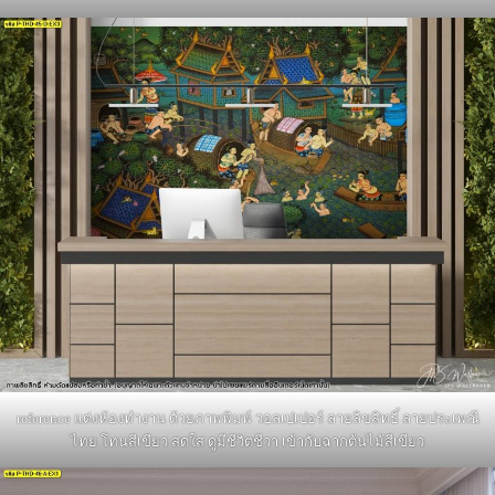
reference แต่งห้องทำงาน ด้วยภาพพิมพ์ วอลเปเปอร์ ลายลิขสิทธิ์ ลายประเพณี
ไทย โทนสีเขียว สดใส ดูมีชีวิตชีวา เข้ากับฉากต้นไม้สีเขียว