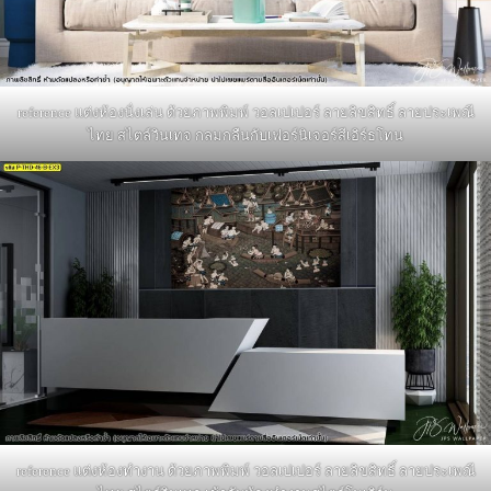
reference แต่งห้องนั่งเล่น ด้วยภาพพิมพ์ วอลเปเปอร์ ลายลิขสิทธิ์ ลายประเพณี
ไทย สไตล์วินเทจ กลมกลืนกับเฟอร์นิเจอร์สีเอิร์ธโทน
reference แต่งห้องทำงาน ด้วยภาพพิมพ์ วอลเปเปอร์ ลายลิขสิทธิ์ ลายประเพณี