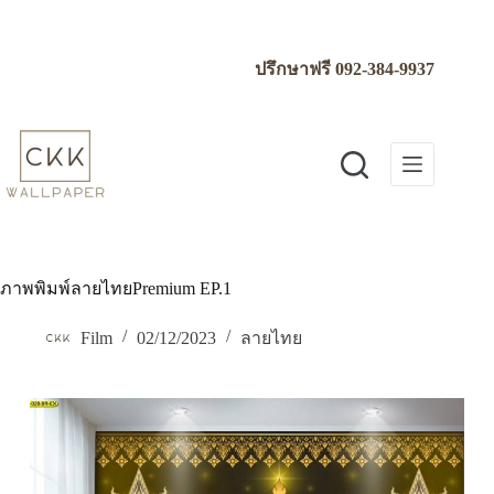
Skip
to
content
ปรึกษาฟรี
092-384-9937
ภาพพิมพ์ลายไทยPremium EP.1
Film
02/12/2023
ลายไทย