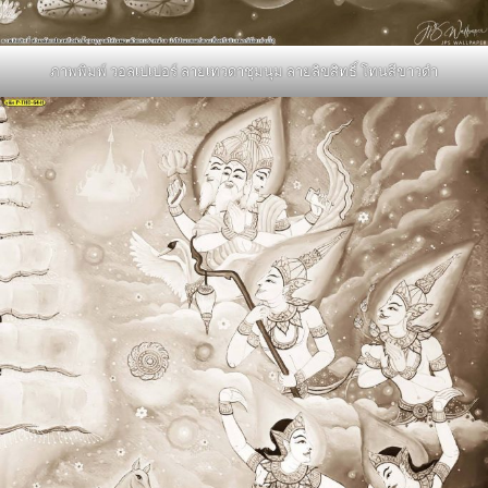
ภาพพิมพ์ วอลเปเปอร์ ลายเทวดาชุมนุม ลายลิขสิทธิ์ โทนสีขาวดำ