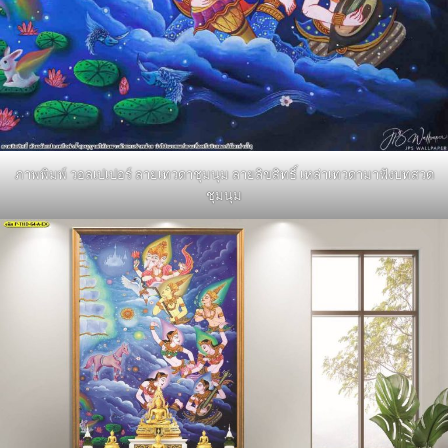
ภาพพิมพ์ วอลเปเปอร์ ลายเทวดาชุมนุม ลายลิขสิทธิ์ เหล่าเทวดามาฟังบทสวด
ชุมนุม