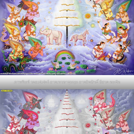
ภาพพิมพ์ วอลเปเปอร์ ลายเทวดาชุมนุม ลายลิขสิทธิ์ สีสวย คมชัด