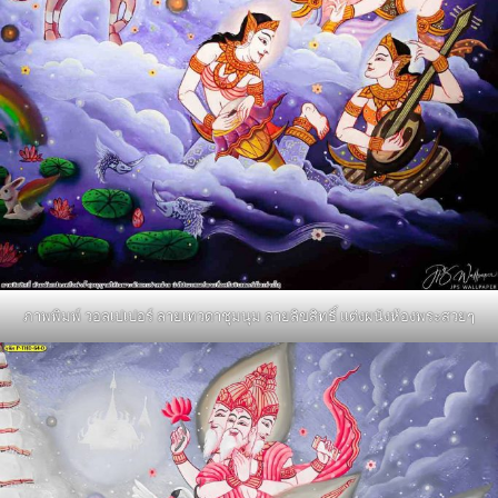
ภาพพิมพ์ วอลเปเปอร์ ลายเทวดาชุมนุม ลายลิขสิทธิ์ แต่งผนังห้องพระสวยๆ