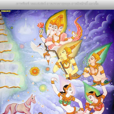
ภาพพิมพ์ วอลเปเปอร์ ลายเทวดาชุมนุม ลายลิขสิทธิ์ แนวตั้ง