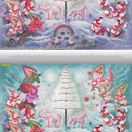
ภาพพิมพ์ วอลเปเปอร์ ลายเทวดาชุมนุม ลายลิขสิทธิ์ แต่งห้องพระสวยๆ