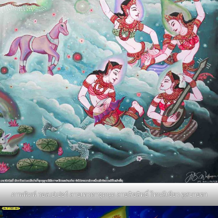
ภาพพิมพ์ วอลเปเปอร์ ลายเทวดาชุมนุม ลายลิขสิทธิ์ โทนสีเขียว ดูสบายตา