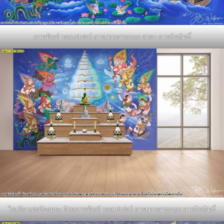
ภาพพิมพ์ วอลเปเปอร์ ลายเทวดาชุมนุม สวยๆ ลายลิขสิทธิ์
ไอเดีย แต่งห้องพระ ด้วยภาพพิมพ์ วอลเปเปอร์ ลายเทวดาชุมนุม ลายลิขสิทธิ์