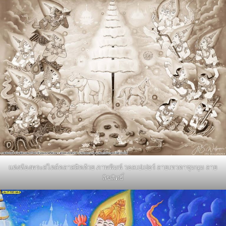
แต่งห้องพระสไตล์คลาสสิคด้วย ภาพพิมพ์ วอลเปเปอร์ ลายเทวดาชุมนุม ลาย
ลิขสิทธิ์