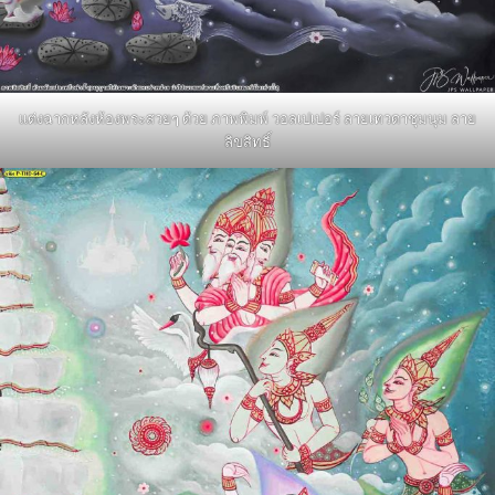
แต่งฉากหลังห้องพระสวยๆ ด้วย ภาพพิมพ์ วอลเปเปอร์ ลายเทวดาชุมนุม ลาย
ลิขสิทธิ์