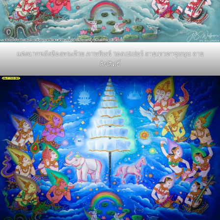
แต่งฉากหลังห้องพระด้วย ภาพพิมพ์ วอลเปเปอร์ ลายเทวดาชุมนุม ลาย
ลิขสิทธิ์