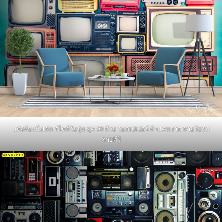
แต่งห้องนั่งเล่น สไตล์วัยรุ่น ยุค 90 ด้วย วอลเปเปอร์ ผ้าแคนวาส ลายวัยรุ่น
ลายทีวี