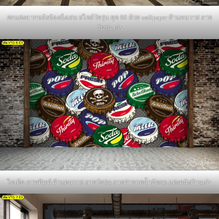
ตกแต่งฉากหลังห้องนั่งเล่น สไตล์วัยรุ่น ยุค 90 ด้วย wallpaper ผ้าแคนวาส ลาย
วัยรุ่น เก๋ๆ
ไอเดีย ภาพพิมพ์ ผ้าแคนวาส ลายวัยรุ่น ลายฝาขวดน้ำอัดลม แต่งผนังบ้านเก๋ๆ