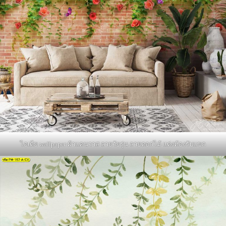
ไอเดีย wallpaper ผ้าแคนวาส ลายวัยรุ่น ลายดอกไม้ แต่งห้องรับแขก