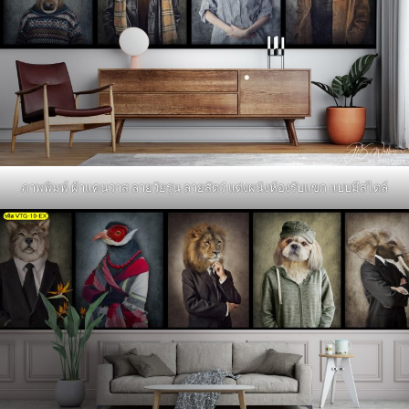
ภาพพิมพ์ ผ้าแคนวาส ลายวัยรุ่น ลายสัตว๋ แต่งผนังห้องรับแขก แบบมีสไตล์