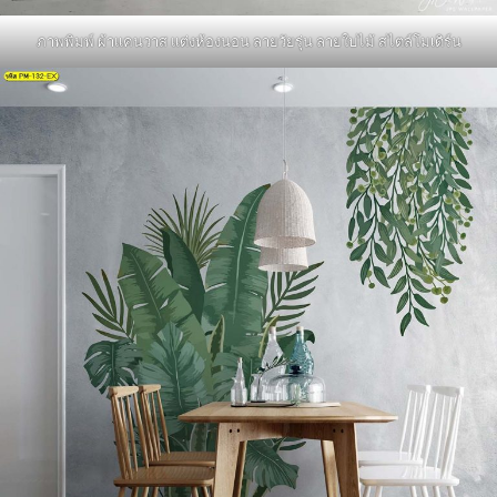
ภาพพิมพ์ ผ้าแคนวาส แต่งห้องนอน ลายวัยรุ่น ลายใบไม้ สไตล์โมเดิร์น