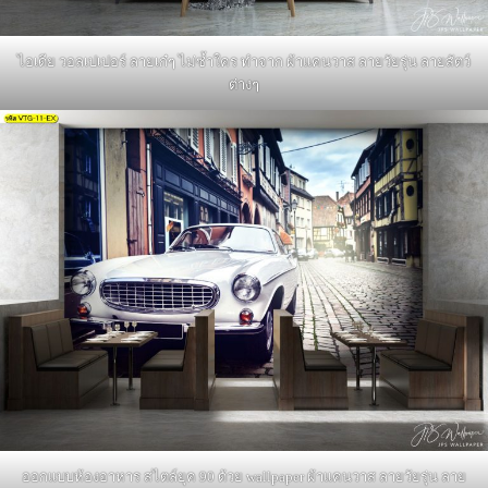
ไอเดีย วอลเปเปอร์ ลายเก๋ๆ ไม่ซ้ำใคร ทำจาก ผ้าแคนวาส ลายวัยรุ่น ลายสัตว์
ต่างๆ
ออกแบบห้องอาหาร สไตล์ยุค 90 ด้วย wallpaper ผ้าแคนวาส ลายวัยรุ่น ลาย