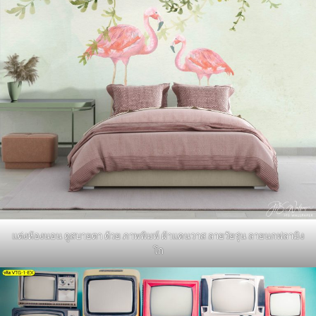
แต่งห้องนอน ดูสบายตา ด้วย ภาพพิมพ์ ผ้าแคนวาส ลายวัยรุ่น ลายนกฟลามิง
โก