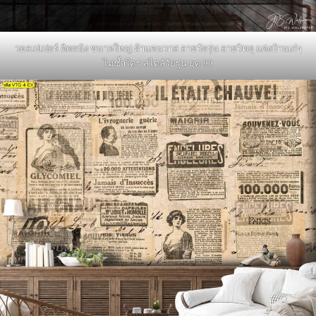
วอลเปเปอร์ ติดผนัง ขนาดใหญ่ ผ้าแคนวาส ลายวัยรุ่น ลายวิทยุ แต่งบ้านเก๋ๆ
ไม่ซ้ำใคร สไตล์วัยรุ่น ยุค 90