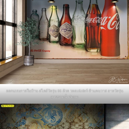
ออกแบบภายในบ้าน สไตล์วัยรุ่น 90 ด้วย วอลเปเปอร์ ผ้าแคนวาส ลายวัยรุ่น
ลายขวดน้ำอัดลม