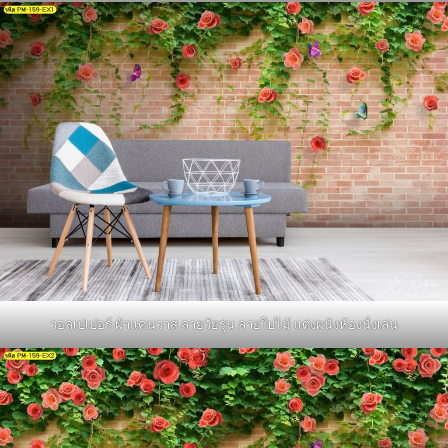
วอลเปเปอร์ ผ้าแคนวาส ลายวัยรุ่น ลายใบไม้ แต่งผนังห้องนั่งเล่น