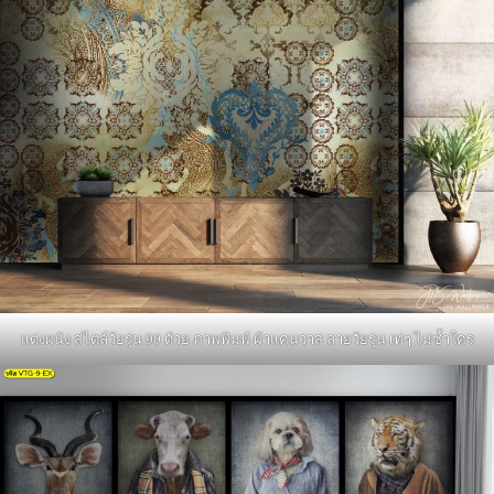
แต่งผนัง สไตล์วัยรุ่น 90 ด้วย ภาพพิมพ์ ผ้าแคนวาส ลายวัยรุ่น เท่ๆ ไม่ซ้ำใคร