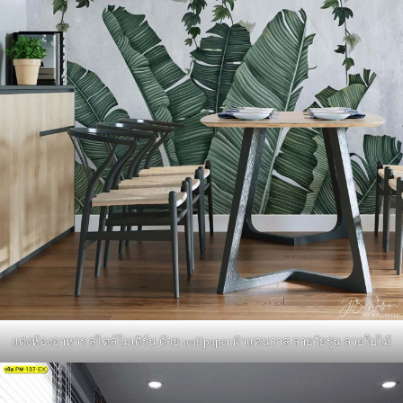
แต่งห้องอาหาร สไตล์โมเดิร์น ด้วย wallpaper ผ้าแคนวาส ลายวัยรุ่น ลายใบไม้