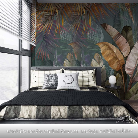
แต่งผนังห้องนอน ด้วย ภาพพิมพ์ ผ้าแคนวาส ลายวัยรุ่น ลายใบไม้ ไม่ซ้ำใคร