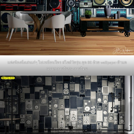
แต่งห้องนั่งเล่นเก๋ๆ ไม่เหมือนใคร สไตล์วัยรุ่น ยุค 90 ด้วย wallpaper ผ้าแค
นวาส ลายวัยรุ่น ลายวิทยุ