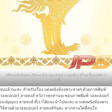
เปลี่ยนผนังห้องพระให้สวย ด้วยวอลเปเปอร์ ลายหงส์ ลายไทย พื้นหลังสีขาว
แนวตั้ง
จบแล้วนะคะ สำหรับเรื่อง แต่งผนังห้องพระสวยๆ ด้วยภาพพิมพ์
วอลเปเปอร์ ลายหงส์ หวังว่าทุกท่านจะชอบภาพพิมพ์ วอลเปเปอร์
(wallpaper) ลายหงส์ ที่เราได้แนะนำไปนะคะ มาแต่งผนังห้องพระ
ให้สวยด้วยวอลเปเปอร์ ลายหงส์กันค่ะ หากท่านใดที่สนใจ