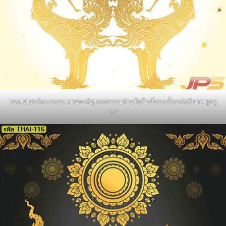
วอลเปเปอร์แนวนอน ลายหงส์คู่ แต่งกรอบด้วยใบโพธิ์ทอง พื้นหลังสีขาว ดูหรู
หรา