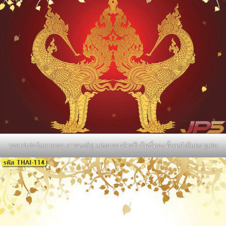
วอลเปเปอร์แนวนอน ลายหงส์คู่ แต่งกรอบด้วยใบโพธิ์ทอง พื้นหลังสีแดง ดูเด่น