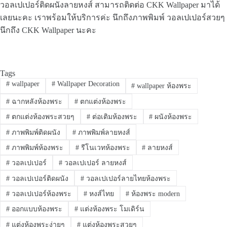
วอลเปเปอร์ติดผนังลายหงส์ สามารถติดต่อ CKK Wallpaper มาได้
เลยนะคะ เราพร้อมให้บริการค่ะ นึกถึงภาพพิมพ์ วอลเปเปอร์สวยๆ
นึกถึง CKK Wallpaper นะคะ
Tags
#
wallpaper
#
Wallpaper Decoration
#
wallpaper ห้องพระ
#
ฉากหลังห้องพระ
#
ตกแต่งห้องพระ
#
ตกแต่งห้องพระสวยๆ
#
ต่อเติมห้องพระ
#
ผนังห้องพระ
#
ภาพพิมพ์ติดผนัง
#
ภาพพิมพ์ลายหงส์
#
ภาพพิมพ์ห้องพระ
#
รีโนเวทห้องพระ
#
ลายหงส์
#
วอลเปเปอร์
#
วอลเปเปอร์ ลายหงส์
#
วอลเปเปอร์ติดผนัง
#
วอลเปเปอร์ลายไทยห้องพระ
#
วอลเปเปอร์ห้องพระ
#
หงส์ไทย
#
ห้องพระ modern
#
ออกแบบห้องพระ
#
แต่งห้องพระ โมเดิร์น
#
แต่งห้องพระง่ายๆ
#
แต่งห้องพระสวยๆ