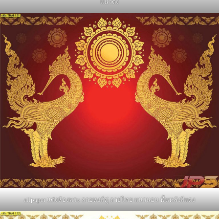
แนวตั้ง
allpaper แต่งห้องพระ ลายหงส์คู่ ลายไทย แนวนอน พื้นหลังสีแดง