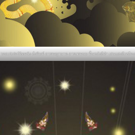
วอลเปเปอร์ติดผนัง สั่งพิมพ์ ลายพญานาค ลายเทพนม พื้นหลังสีดำ เล่นแสงสีเหลือง