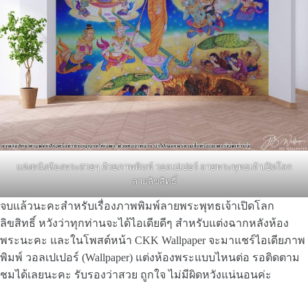
แต่งผนังห้องพระสวยๆ ด้วยภาพพิมพ์ วอลเปเปอร์ ลายพระพุทธเจ้าเปิดโลก
ลายลิขสิทธิ์
จบแล้วนะคะสำหรับเรื่องภาพพิมพ์ลายพระพุทธเจ้าเปิดโลก
ลิขสิทธิ์ หวังว่าทุกท่านจะได้ไอเดียดีๆ สำหรับแต่งฉากหลังห้อง
พระนะคะ และในโพสต์หน้า CKK Wallpaper จะมาแชร์ไอเดียภาพ
พิมพ์ วอลเปเปอร์ (Wallpaper) แต่งห้องพระแบบไหนต่อ รอติดตาม
ชมได้เลยนะคะ รับรองว่าสวย ถูกใจ ไม่มีผิดหวังแน่นอนค่ะ