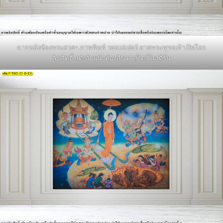
ฉากหลังห้องพระสวยๆ ภาพพิมพ์ วอลเปเปอร์ ลายพระพุทธเจ้าเปิดโลก
ลิขสิทธิ์ แต่งกับผนังห้องสีขาว สไตล์โมเดิร์น