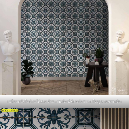
เปลี่ยนผนังในบ้านให้สวย ด้วย ภาพพิมพ์ ติดผนัง ขนาดใหญ่ ลายกราฟฟิก