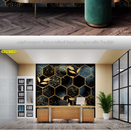
แต่งบ้านหรูหรา ด้วย ภาพพิมพ์ ติดผนัง ลายกราฟฟิก โทนสีดำ