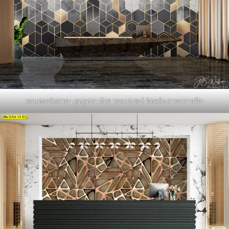
ตกแต่งผนังสวยๆ ดูหรูหรา ด้วย วอลเปเปอร์ ติดผนัง ลายกราฟฟิก