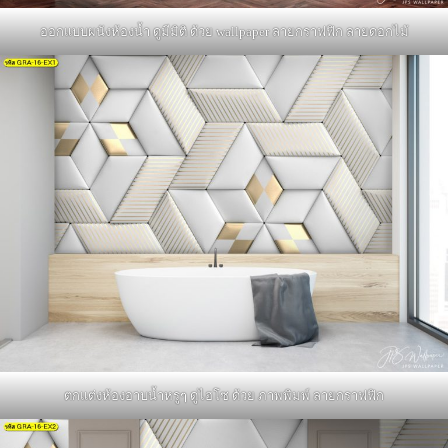
ออกแบบผนังห้องน้ำ ดูมีมิติ ด้วย wallpaper ลายกราฟฟิก ลายดอกไม้
ตกแต่งห้องอาบน้ำหรูๆ ดูไฮโซ ด้วย ภาพพิมพ์ ลายกราฟฟิก