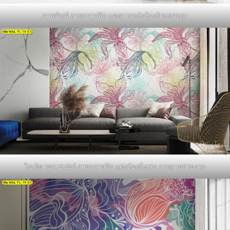
ภาพพิมพ์ ลายกราฟฟิก แต่งฉากหลังห้องรับแขกหรูๆ
ไอเดีย วอลเปเปอร์ ลายกราฟฟิก แต่งห้องนั่งเล่น ลวดลายสวยงาม