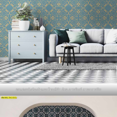
ตกแต่งผนังห้องรับแขกโทนสีฟ้า ด้วย ภาพพิมพ์ ลายกราฟฟิก