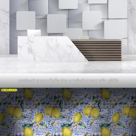
แต่งห้องทำงานแบบไฮโซ ด้วย ภาพพิมพ์ ลายกราฟฟิก ดูมีมิติ