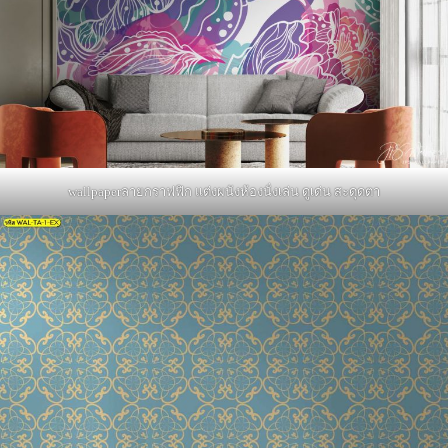
wallpaperลายกราฟฟิก แต่งผนังห้องนั่งเล่น ดูเด่น สะดุดตา