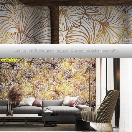
ออกแบบผนังในบ้านสวยๆ ดูหรูหรา ด้วย วอลเปเปอร์ ลายกราฟฟิก