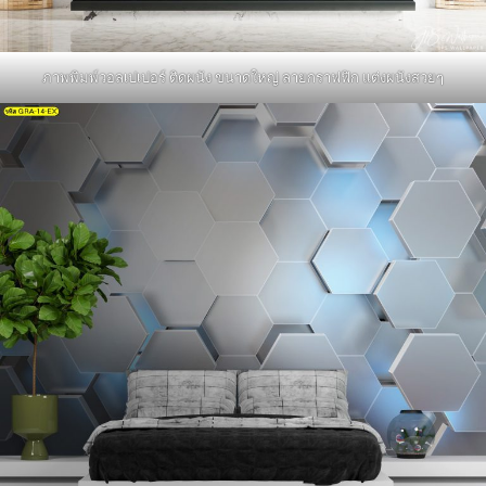
ภาพพิมพ์วอลเปเปอร์ ติดผนัง ขนาดใหญ่ ลายกราฟฟิก แต่งผนังสวยๆ