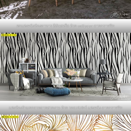
ตกแต่งผนังห้องอาหาร สีสันสดใส ด้วย wallpaper ลายกราฟฟิก
แต่งห้องรับแขกลวดลายสวยงาม ด้วย วอลเปเปอร์ แต่งผนัง ลายกราฟฟิก