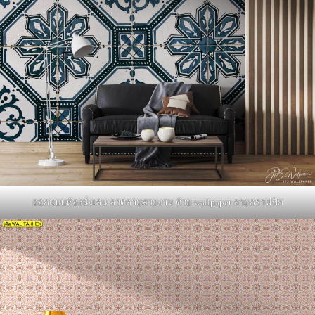
ออกแบบห้องนั่งเล่น ลวดลายสวยงาม ด้วย wallpaper ลายกราฟฟิก