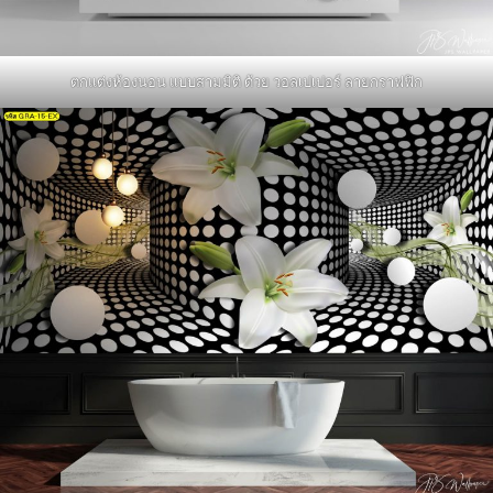
ตกแต่งห้องนอน แบบสามมิติ ด้วย วอลเปเปอร์ ลายกราฟฟิก