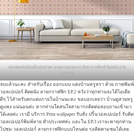
ตกแต่งผนังห้องนั่งเล่นสวยๆ ลวดลายสวยงาม ด้วย ภาพพิมพ์ ติดผนัง ลาย
กราฟฟิก
จบแล้วนะคะ สำหรับเรื่อง ออกแบบ แต่งบ้านหรูหรา ด้วย ภาพพิมพ์
วอลเปเปอร์ ติดผนัง ลายกราฟฟิก EP.2 หวังว่าทุกท่านจะได้ไอเดีย
ดีๆ ไว้สำหรับตกแต่งภายในบ้านนะคะ ขอบอกเลยว่า บ้านดูสวยหรู
ดูแพง แน่นอนค่ะ หากท่านใดสนใจสามารถติดต่อสอบถามเข้ามา
ได้เลยค่ะ เรามี บริการ Print wallpaper รับสั่ง ปริ้นวอลเปเปอร์ รับติด
วอลเปเปอร์พิมพ์ลาย ทั่วประเทศค่ะ และใน EP.3 เราจะพาทุกท่าน
ไปชม วอลเปเปอร์ ลายกราฟฟิกแบบไหนต่อ รอติดตามชมได้เลย