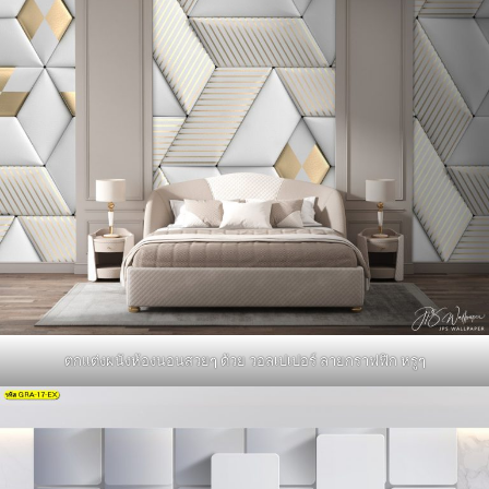
ตกแต่งผนังห้องนอนสวยๆ ด้วย วอลเปเปอร์ ลายกราฟฟิก หรูๆ