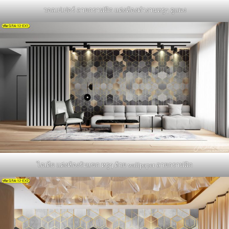
วอลเปเปอร์ ลายกราฟฟิก แต่งห้องทำงานหรูๆ ดูแพง
ไอเดีย แต่งห้องรับแขก หรูๆ ด้วย wallpaper ลายกราฟฟิก