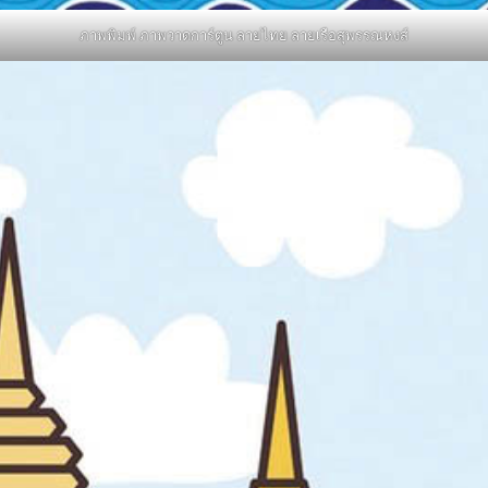
ภาพพิมพ์ ภาพวาดการ์ตูน ลายไทย ลายเรือสุพรรณหงส์