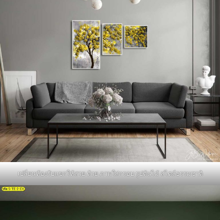
เปลี่ยนห้องรับแขกให้สวย ด้วย ภาพใส่กรอบ รูปต้นไม้ สไตล์ธรรมชาติ