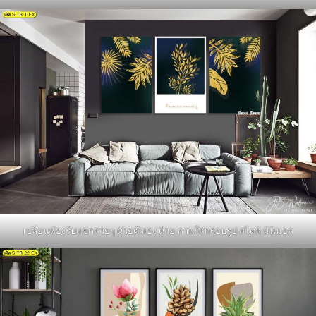
เปลี่ยนห้องรับแขกสวยๆ ด้วยตัวเอง ด้วย ภาพใส่กรอบรูป สไตล์ มินิมอล