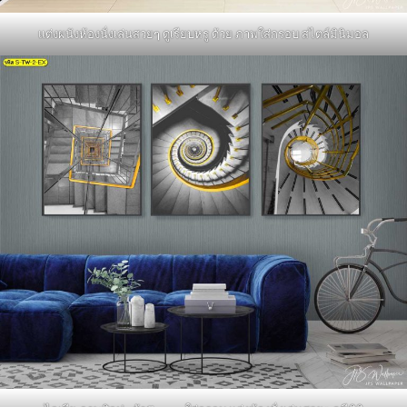
แต่งผนังห้องนั่งเล่นสวยๆ ดูเรียบหรู ด้วย ภาพใส่กรอบ สไตล์มินิมอล