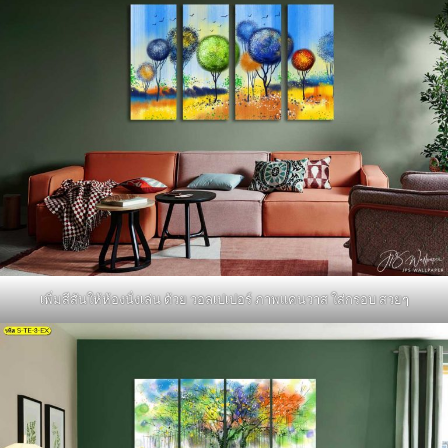
เพิ่มสีสันให้ห้องนั่งเล่น ด้วย วอลเปเปอร์ ภาพแคนวาส ใส่กรอบ สวยๆ