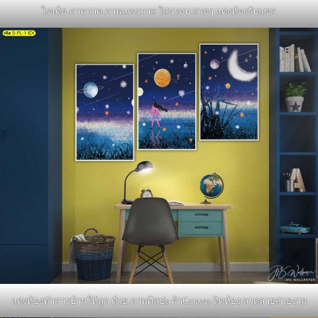
ไอเดีย ภาพวาด ภาพแคนวาส ใส่กรอบ สวยๆ แต่งห้องรับแขก
แต่งห้องทำการบ้านให้ลูก ด้วย ภาพศิลปะ ผ้าCanvas ติดห้อง ลวดลายสวยงาม