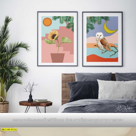
ออกแบบห้องนอนสไตล์มินิมอล ด้วย ภาพใส่กรอบรูป ภาพวาดสวยๆ