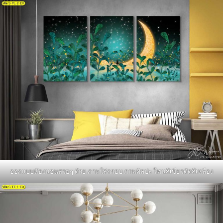
ออกแบบห้องนอนสวยๆ ด้วย ภาพใส่กรอบ ภาพศิลปะ โทนสีเขียวตัดสีเหลือง