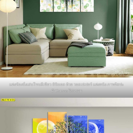
แต่งห้องนั่งเล่นโทนสีเขียว มินิมอล ด้วย วอลเปเปอร์ แต่งผนัง ภาพศิลปะ
ผ้าCanvas ใส่กรอบ