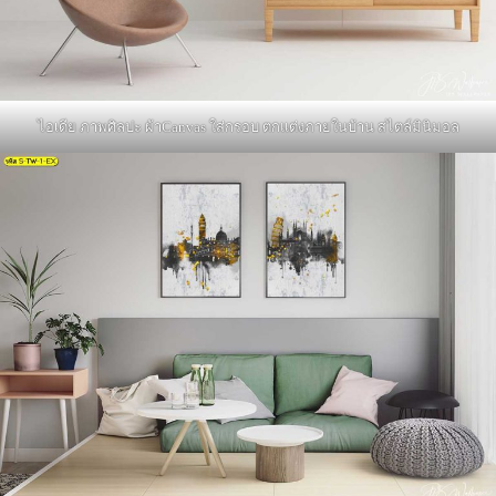
ไอเดีย ภาพศิลปะ ผ้าCanvas ใส่กรอบ ตกแต่งภายในบ้าน สไตล์มินิมอล