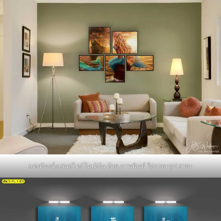
แต่งห้องนั่งเล่นสไตล์โมเดิร์น ด้วย ภาพพิมพ์ ใส่กรอบรูป สวยๆ