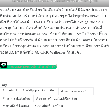
ไอเดีย ภาพศิลปะ ผ้าCanvas ใส่กรอบ แต่งห้องนั่งเล่นสวยๆ ดูมีมิติ
จบแล้วนะคะ สำหรับเรื่อง ไอเดีย แต่งบ้านสไตล์มินิมอล ด้วย ภาพ
พิมพ์วอลเปเปอร์ ภาพใส่กรอบรูป สวยๆ หวังว่าทุกท่านจะชอบ ไอ
เดีย ที่เราได้แนะนำไปนะคะ รับรองว่า ภาพใส่กรอบรูป ของเรา
สวย ถูกใจ ไม่ว่าใครเห็นก็ต้องชอบแน่นอนค่ะ สำหรับท่านใดที่
สนใจ สามารถติดต่อสอบถามเข้ามาได้เลยค่ะ เรามี บริการ ปริ้นว
อลเปเปอร์ บริการพิมพ์ ผ้าแคนวาส ภาพศิลปะ ผ้าCanvas ใส่กรอบ
พร้อมบริการทุกท่านค่ะ มาตกแต่งภายในบ้านสวยๆ ด้วย ภาพพิมพ์
วอลเปเปอร์ แต่งผนัง กับ CKK Wallpaper กันนะคะ
ติดต่อสอบถามเพิ่มเติม คลิกที่นี่
Tags
#
minimal
#
Wallpaper Decoration
#
wallpaper แต่งบ้าน
#
กรอบรูปแต่งบ้าน
#
ตกแต่งบ้านสไตล์เรียบง่าย
#
ภาพพิมพ์ติดผนัง
#
ภาพพิมพ์แต่งบ้าน