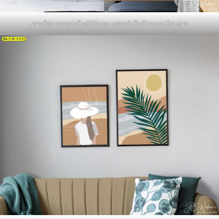
ภาพใส่กรอบรูป สไตล์มินิมอล แต่งผนังในบ้านแบบเรียบง่าย