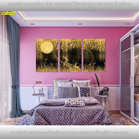
ตกแต่งบ้านแบบคลีนๆ ด้วย วอลเปเปอร์ ใส่กรอบรูป ลายธรรมชาติ ดูเรียบๆ
ภาพพิมพ์แต่งห้องนอนโทนสีชมพู ลวดลายสวยงามโทนสีดำ ทอง สวยๆ