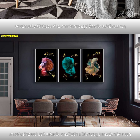
แต่งบ้านสไตล์มินิมอล ด้วย ภาพใส่กรอบรูป ติดผนัง แต่งบ้านสวยๆ
ภาพพิมพ์วอลเปเปอร์ แต่งผนัง ภายในบ้าน ใส่กรอบรูป ลายปลากัด สวยๆ