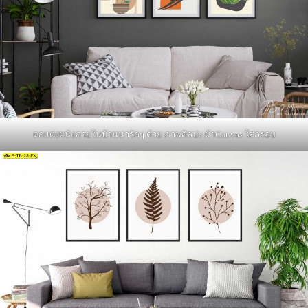
ตกแต่งผนังภายในบ้านน่ารักๆ ด้วย ภาพศิลปะ ผ้าCanvas ใส่กรอบ