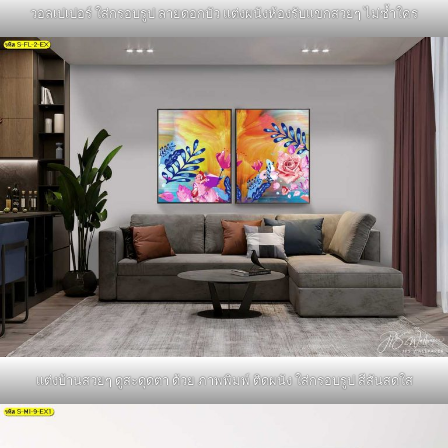
วอลเปเปอร์ ใส่กรอบรูป ลายดอกบัว แต่งผนังห้องรับแขกสวยๆ ไม่ซ้ำใคร
แต่งบ้านสวยๆ ดูสะดุดตา ด้วย ภาพพิมพ์ ติดผนัง ใส่กรอบรูป สีสันสดใส