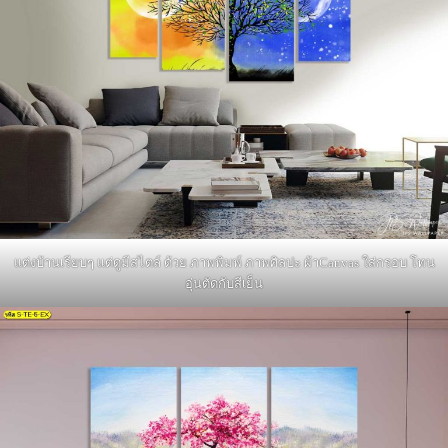
แต่งบ้านเรียบๆ แต่ดูมีสไตล์ ด้วย ภาพพิมพ์ ภาพศิลปะ ผ้าCanvas ใส่กรอบ โทน
อุ่นตัดกับสีเย็น