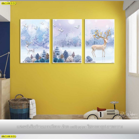
แต่งผนังในบ้านแบบเรียบๆ ด้วย wallpaper ใส่กรอบรูป ลายกวาง