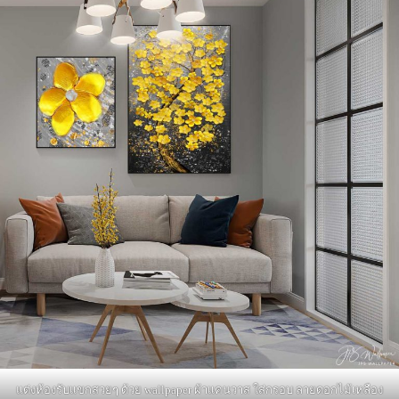
แต่งห้องรับแขกสวยๆ ด้วย wallpaper ผ้าแคนวาส ใส่กรอบ ลายดอกไม้เหลือง