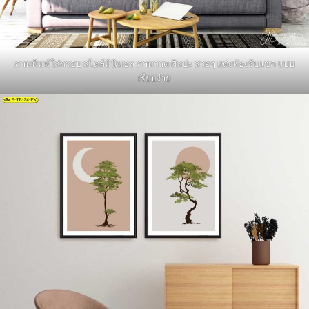
ภาพพิมพ์ใส่กรอบ สไตล์มินิมอล ภาพวาด ศิลปะ สวยๆ แต่งห้องรับแขก แบบ
เรียบง่าย