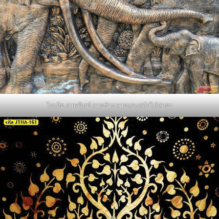
ไอเดีย ภาพพิมพ์ ลายช้าง ลายแกะสลักไม้สวยๆ