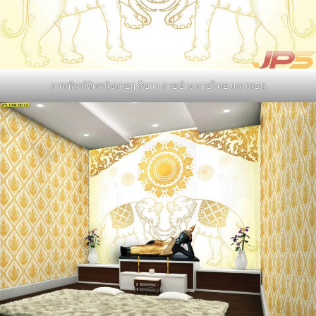
ภาพพิมพ์ติดผนังสวยๆ สีขาว ลายช้าง ลายไทย แนวนอน