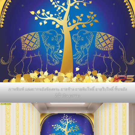
ภาพพิมพ์ แต่งฉากหลังห้องพระ ลายช้าง ลายต้นโพธิ์ ลายใบโพธิ์ พื้นหลัง
สีน้ำเงิน ดูสว่าง