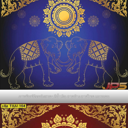
ภาพพิมพ์ติดผนังสวยๆ สีน้ำเงิน ลายช้าง ลายไทย แนวนอน