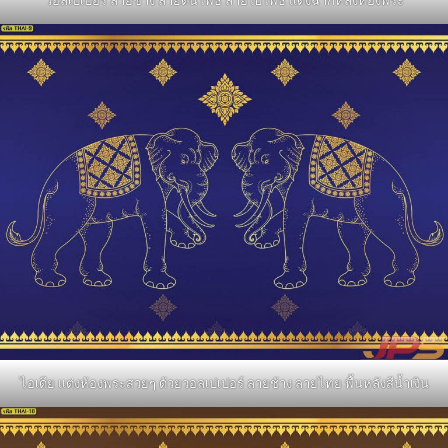
วอลเปเปอร์ ลายช้าง ลายต้นโพธิ์ ลายใบโพธิ์ แต่งฉากหลังห้องพระ
ไอเดีย แต่งห้องพระสวยๆ ด้วยวอลเปเปอร์ ลายช้าง ลายไทย พื้นหลังสีน้ำเงิน