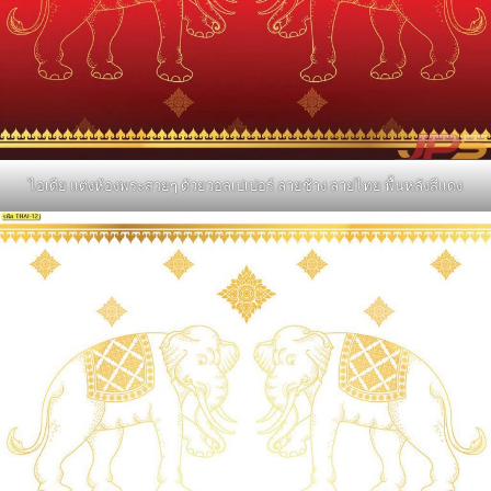
ไอเดีย แต่งห้องพระสวยๆ ด้วยวอลเปเปอร์ ลายช้าง ลายไทย พื้นหลังสีแดง