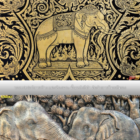
วอลเปเปอร์ลายช้าง แต่งห้องพระ พื้นหลังสีดำ ตัดกับลายไทยสีทอง