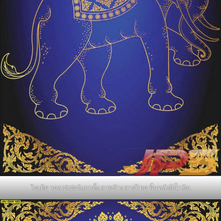
ไอเดีย วอลเปเปอร์แนวตั้ง ลายช้าง ลายไทย พื้นหลังสีน้ำเงิน