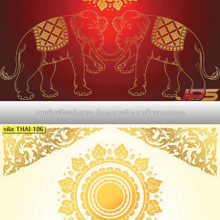
ภาพพิมพ์ติดผนังสวยๆ สีแดง ลายช้าง ลายไทย แนวนอน