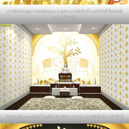
ภาพพิมพ์ แต่งฉากหลังห้องพระ ลายช้าง ลายต้นโพธิ์ ลายใบโพธิ์ พื้นหลังสี
ขาว ดูเรียบหรู
ตัวอย่างห้องพระสไตล์ โมเดิร์น โทนสีขาว ลายช้าง ลายต้นโพธิ์ ลายใบโพธิ์