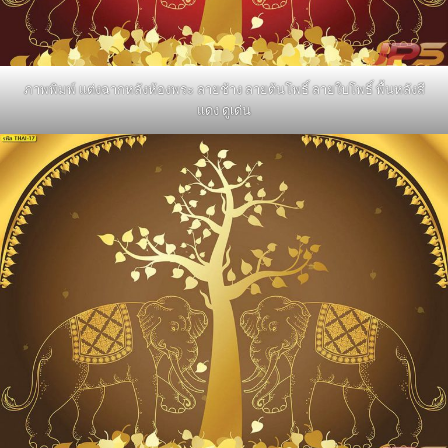
ภาพพิมพ์ แต่งฉากหลังห้องพระ ลายช้าง ลายต้นโพธิ์ ลายใบโพธิ์ พื้นหลังสี
แดง ดูเด่น