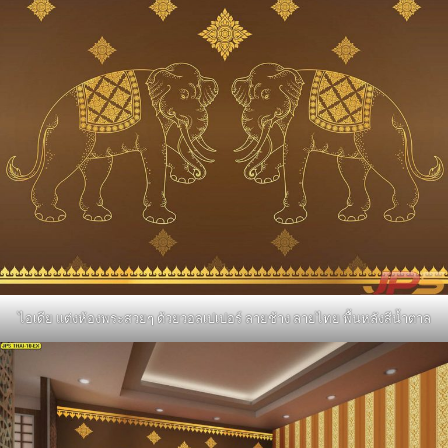
ไอเดีย แต่งห้องพระสวยๆ ด้วยวอลเปเปอร์ ลายช้าง ลายไทย พื้นหลังสีน้ำตาล