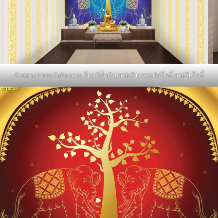
ตัวอย่าง ฉากหลังห้องพระ โทนสีน้ำเงิน ลายช้าง ลายต้นโพธิ์ ลายใบโพธิ์