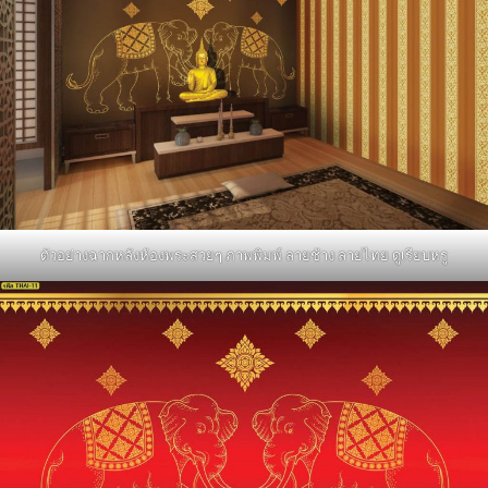
ตัวอย่างฉากหลังห้องพระสวยๆ ภาพพิมพ์ ลายช้าง ลายไทย ดูเรียบหรู