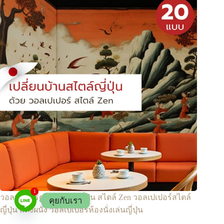
1
วอลเปเปอร์ตกแต่งบ้านญี่ปุ่น สไตล์ Zen วอลเปเปอร์สไตล์
คุยกับเรา
ญี่ปุ่น แต่งผนัง วอลเปเปอร์ห้องนั่งเล่นญี่ปุ่น