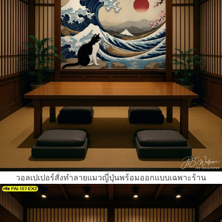
วอลเปเปอร์สั่งทำลายแมวญี่ปุ่นพร้อมออกแบบเฉพาะร้าน