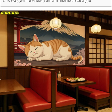
15 FAQ (คำถาม-คำตอบ) เกี่ยวกับ วอลเปเปอร์แมวญี่ปุ่น