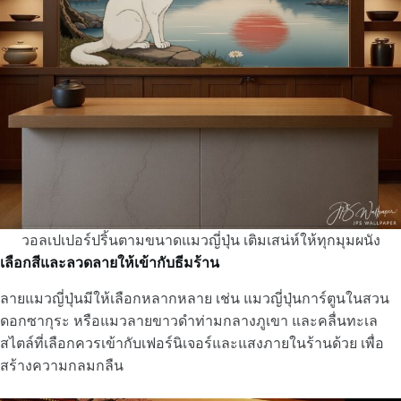
วอลเปเปอร์ปริ้นตามขนาดแมวญี่ปุ่น เติมเสน่ห์ให้ทุกมุมผนัง
เลือกสีและลวดลายให้เข้ากับธีมร้าน
ลายแมวญี่ปุ่นมีให้เลือกหลากหลาย เช่น แมวญี่ปุ่นการ์ตูนในสวน
ดอกซากุระ หรือแมวลายขาวดำท่ามกลางภูเขา และคลื่นทะเล
สไตล์ที่เลือกควรเข้ากับเฟอร์นิเจอร์และแสงภายในร้านด้วย เพื่อ
สร้างความกลมกลืน