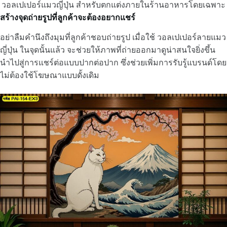
วอลเปเปอร์แมวญี่ปุ่น สำหรับตกแต่งภายในร้านอาหารโดยเฉพาะ
สร้างจุดถ่ายรูปที่ลูกค้าจะต้องอยากแชร์
อย่าลืมคำนึงถึงมุมที่ลูกค้าชอบถ่ายรูป เมื่อใช้ วอลเปเปอร์ลายแมว
ญี่ปุ่น ในจุดนั้นแล้ว จะช่วยให้ภาพที่ถ่ายออกมาดูน่าสนใจยิ่งขึ้น
นำไปสู่การแชร์ต่อแบบปากต่อปาก ซึ่งช่วยเพิ่มการรับรู้แบรนด์โดย
ไม่ต้องใช้โฆษณาแบบดั้งเดิม