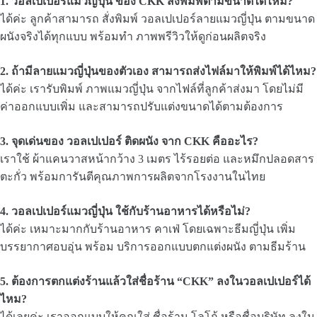
1. วอลเปเปอร์แมวญี่ปุ่น ของ CKK สั่งพิมพ์ตามขนาดได้ไหม?
ได้ค่ะ ลูกค้าสามารถ สั่งพิมพ์ วอลเปเปอร์ลายแมวญี่ปุ่น ตามขนาด
ผนังจริงได้ทุกแบบ พร้อมทำ ภาพพรีวิวให้ดูก่อนผลิตจริง
2. ถ้ามีลายแมวญี่ปุ่นของตัวเอง สามารถส่งไฟล์มาให้พิมพ์ได้ไหม?
ได้ค่ะ เรารับพิมพ์ ภาพแมวญี่ปุ่น จากไฟล์ที่ลูกค้าส่งมา โดยไม่มี
ค่าออกแบบเพิ่ม และสามารถปรับแต่งขนาดได้ตามต้องการ
3. จุดเด่นของ วอลเปเปอร์ ติดผนัง
จาก CKK คืออะไร?
เราใช้ ผ้าแคนวาสหน้ากว้าง 3 เมตร ไร้รอยต่อ และหมึกปลอดสาร
ตะกั่ว พร้อมการันตีคุณภาพการผลิตจากโรงงานในไทย
4. วอลเปเปอร์แมวญี่ปุ่น ใช้กับร้านอาหารได้หรือไม่?
ได้ค่ะ เหมาะมากกับร้านอาหาร คาเฟ่ โดยเฉพาะธีมญี่ปุ่น เพิ่ม
บรรยากาศอบอุ่น พร้อม บริการออกแบบตกแต่งผนัง ตามธีมร้าน
5. ต้องการตกแต่งร้านแล้วใส่ชื่อร้าน “CKK” ลงในวอลเปเปอร์ได้
ไหม?
ได้เลยค่ะ เราออกแบบให้คุณใส่ ชื่อร้าน โลโก้ หรือชื่อบริษัท ลงใน