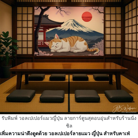
รับพิมพ์ วอลเปเปอร์แมวญี่ปุ่น ลายการ์ตูนสุดอบอุ่นสำหรับร้านนั่ง
ชิล
เพิ่มความน่าดึงดูดด้วย วอลเปเปอร์ลายแมว ญี่ปุ่น สำหรับคาเฟ่