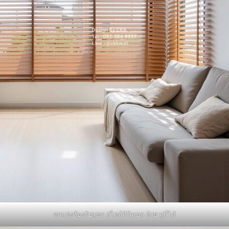
ตกแต่งห้องรับแขก สไตล์มินิมอล ด้วย มู่ลี่ไม้