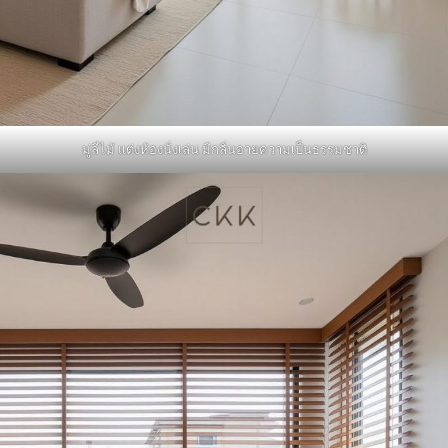
มู่ลี่ไม้ แต่งห้องนั่งเล่น มีกลิ่นอายความเป็นธรรมชาติ