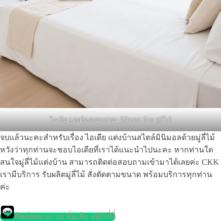
ไอเดีย แต่งห้องนอนสวยๆ มินิมอล ด้วย มู่ลี่ไม้
จบแล้วนะคะสำหรับเรื่อง ไอเดีย แต่งบ้านสไตล์มินิมอลด้วยมู่ลี่ไม้
หวังว่าทุกท่านจะชอบไอเดียที่เราได้แนะนำไปนะคะ หากท่านใด
สนใจมู่ลี่ไม้แต่งบ้าน สามารถติดต่อสอบถามเข้ามาได้เลยค่ะ CKK
เรามีบริการ รับผลิตมู่ลี่ไม้ สั่งตัดตามขนาด พร้อมบริการทุกท่าน
ค่ะ
ติดต่อสอบถามเพิ่มเติม คลิกที่นี่