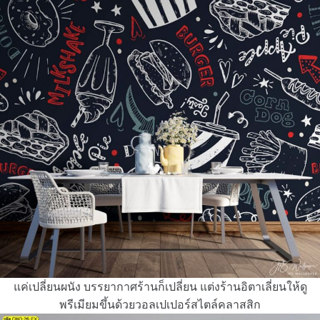
แค่เปลี่ยนผนัง บรรยากาศร้านก็เปลี่ยน แต่งร้านอิตาเลี่ยนให้ดู
พรีเมียมขึ้นด้วยวอลเปเปอร์สไตล์คลาสสิก