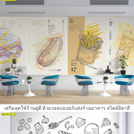
เสริมลุคให้ร้านดูดี ด้วยวอลเปเปอร์แต่งร้านอาหาร สไตล์อิตาลี