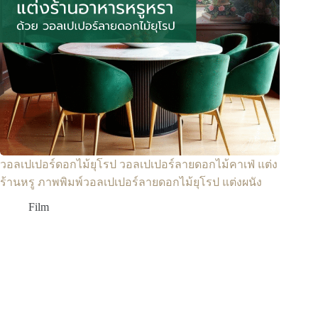
วอลเปเปอร์ดอกไม้ยุโรป วอลเปเปอร์ลายดอกไม้คาเฟ่ แต่ง
ร้านหรู ภาพพิมพ์วอลเปเปอร์ลายดอกไม้ยุโรป แต่งผนัง
Film