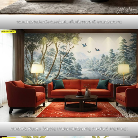
วอลเปเปอร์แต่งผนัง ห้องนั่งเล่น สไตล์ธรรมชาติ ชวนผ่อนคลาย
ตกแต่งห้องรับแขก ได้บรรยากาศน่าพักผ่อน ด้วย ภาพพิมพ์ ลายสวนป่า