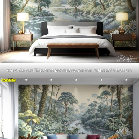
ตกแต่งห้องนอน ได้บรรยากาศชวนผ่อนคลาย ด้วย วอลเปเปอร์ ลายสวนป่า