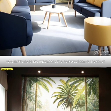
แต่งบ้านได้บรรยากาศชวนผ่อนคลาย ด้วย วอลเปเปอร์ ติดผนัง ลายสวนป่า