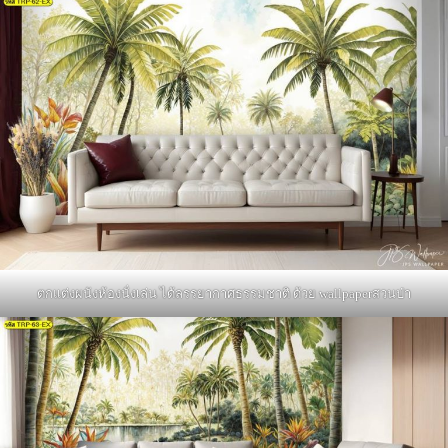
ตกแต่งผนังห้องนั่งเล่น ได้ลรรยากาศธรรมชาติ ด้วย wallpaperสวนป่า