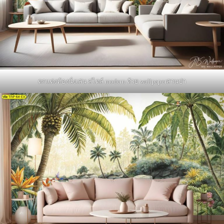
ตกแต่งห้องนั่งเล่น สไตล์ modern ด้วย wallpaperสวนป่า