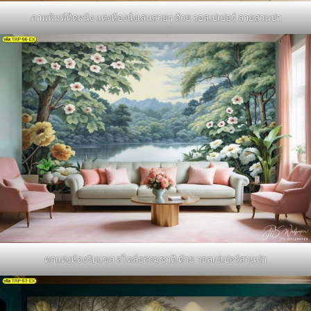
ภาพพิมพ์ติดผนัง แต่งห้องนั่งเล่นสวยๆ ด้วย วอลเปเปอร์ ลายสวนป่า
ตกแต่งห้องรับแขก สไตล์ธรรมชาติ ด้วย วอลเปเปอร์สวนป่า