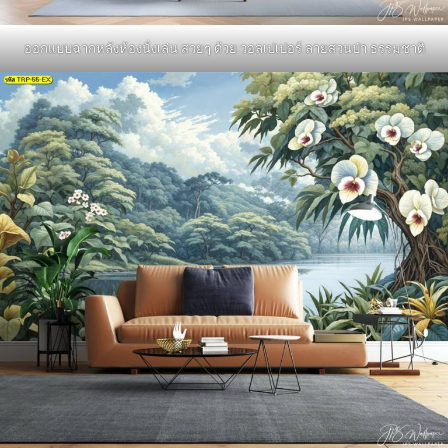
ออกแบบฉากหลังห้องนั่งเล่น สวยๆ ด้วย วอลเปเปอร์ ลายสวนป่า ธรรมชาติ