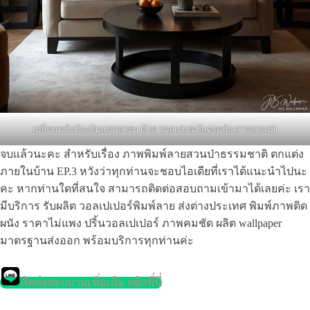
เปลี่ยนผนังห้องรับแขกสวยๆ ด้วย วอลเปเปอร์แต่งผนัง ลายสวนป่า
จบแล้วนะคะ สำหรับเรื่อง ภาพพิมพ์ลายสวนป่าธรรมชาติ ตกแต่ง
ภายในบ้าน EP.3 หวังว่าทุกท่านจะชอบไอเดียที่เราได้แนะนำไปนะ
คะ หากท่านใดที่สนใจ สามารถติดต่อสอบถามเข้ามาได้เลยค่ะ เรา
มีบริการ รับผลิต วอลเปเปอร์พิมพ์ลาย ส่งต่างประเทศ พิมพ์ภาพติด
ผนัง ราคาไม่แพง ปริ้นวอลเปเปอร์ ภาพคมชัด ผลิต wallpaper
มาตรฐานส่งออก พร้อมบริการทุกท่านค่ะ
ติดต่อสอบถามเพิ่มเติม คลิกที่นี่