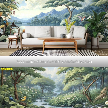
ไอเดีย แต่งบ้านสไตล์ธรรมชาติ ด้วย ภาพพิมพ์ลายสวนป่า