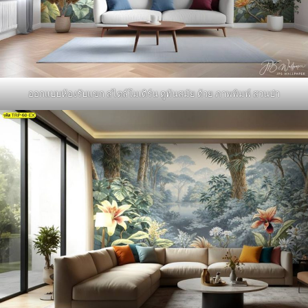
ออกแบบห้องรับแขก สไตล์โมเดิร์น ดูท้นสมัย ด้วย ภาพพิมพ์ สวนป่า