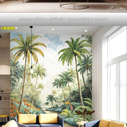
ตกแต่งภายในบ้าน ดูมีชีวิตชีวา ด้วย ภาพพิมพ์ ลายสวนป่า