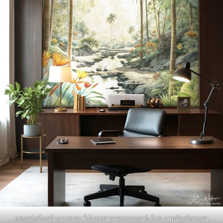
แต่งผนังห้องทำงานสวยๆ ได้บรรยากาศธรรมชาติ ด้วย ภาพพิมพ์สวนป่า