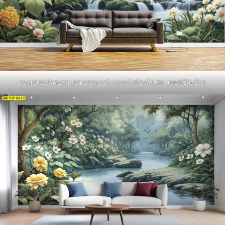
วอลเปเปอร์ลายสวนป่า ธรรมชาติ แต่งผนังห้องนั่งเล่น แบบมีชีวิตชีวา