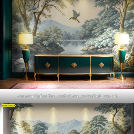
ตกแต่งภายในบ้าน ด้วย ภาพพิมพ์ ลายสวนป่า สไตล์ธรรมชาติ