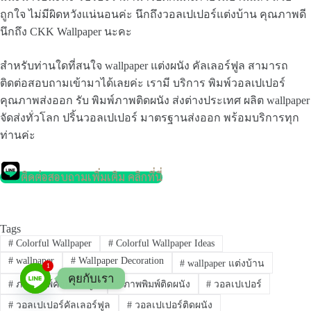
ถูกใจ ไม่มีผิดหวังแน่นอนค่ะ นึกถึงวอลเปเปอร์แต่งบ้าน คุณภาพดี
นึกถึง CKK Wallpaper นะคะ
สำหรับท่านใดที่สนใจ wallpaper แต่งผนัง คัลเลอร์ฟูล สามารถ
ติดต่อสอบถามเข้ามาได้เลยค่ะ เรามี บริการ พิมพ์วอลเปเปอร์
คุณภาพส่งออก รับ พิมพ์ภาพติดผนัง ส่งต่างประเทศ ผลิต wallpaper
จัดส่งทั่วโลก ปริ้นวอลเปเปอร์ มาตรฐานส่งออก พร้อมบริการทุก
ท่านค่ะ
ติดต่อสอบถามเพิ่มเติม คลิกที่นี่
Tags
#
Colorful Wallpaper
#
Colorful Wallpaper Ideas
#
wallpaper
#
Wallpaper Decoration
#
wallpaper แต่งบ้าน
1
คุยกับเรา
#
ภาพพิมพ์คัลเลอร์ฟูล
#
ภาพพิมพ์ติดผนัง
#
วอลเปเปอร์
#
วอลเปเปอร์คัลเลอร์ฟูล
#
วอลเปเปอร์ติดผนัง