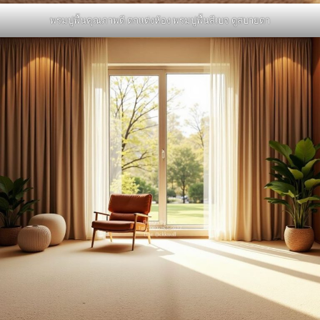
พรมปูพื้นคุณภาพดี ตกแต่งห้อง พรมปูพื้นสีเบจ ดูสบายตา