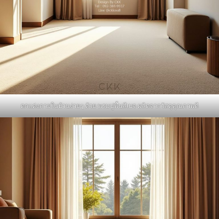
ตกแต่งภายในบ้านง่ายๆ ด้วย พรมปูพื้นสีเบจ ผลิตจากวัสดุคุณภาพดี