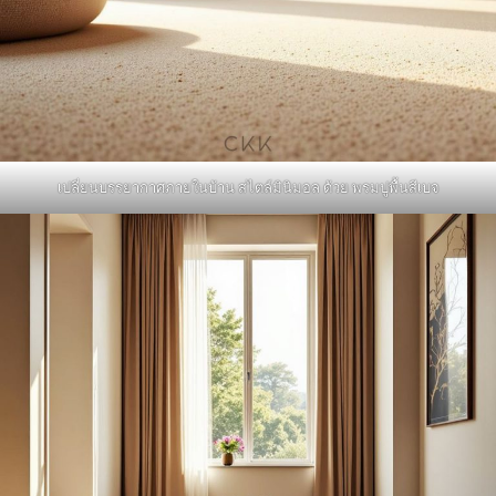
เปลี่ยนบรรยากาศภายในบ้าน สไตล์มินิมอล ด้วย พรมปูพื้นสีเบจ