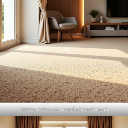
สัมผัสนุ่มสบายทุกก้าว ด้วย พรมปูพื้นสีเบจ แต่งบ้านสวยๆ