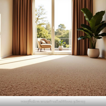
พรมปูพื้นสีเบจ ตกแต่งบ้านสไตล์มินิมอล ดูเรียบหรู