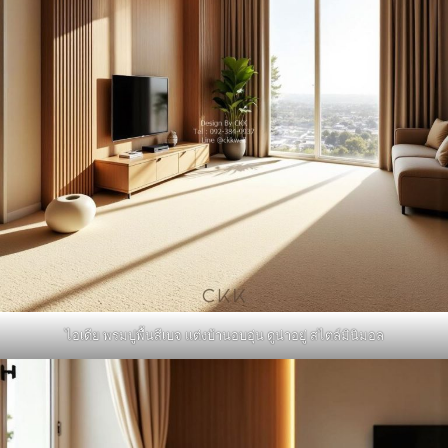
ไอเดีย พรมปูพื้นสีเบจ แต่งบ้านอบอุ่น ดูน่าอยู่ สไตล์มินิมอล