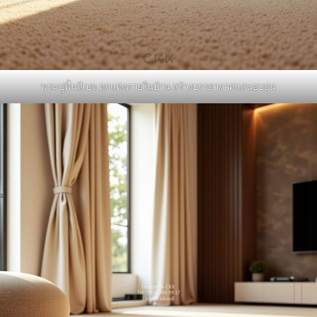
พรมปูพื้นสีเบจ ตกแต่งภายในบ้าน สร้างบรรยากาศแสนอบอุ่น