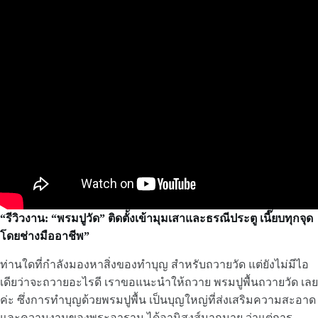
“รีวิวงาน: “พรมปูวัด” ติดตั้งเข้ามุมเสาและธรณีประตู เนี๊ยบทุกจุด
โดยช่างมืออาชีพ”
ท่านใดที่กำลังมองหาสิ่งของทำบุญ สำหรับถวายวัด แต่ยังไม่มีไอ
เดียว่าจะถวายอะไรดี เราขอแนะนำให้ถวาย พรมปูพื้นถวายวัด เลย
ค่ะ ซึ่งการทำบุญด้วยพรมปูพื้น เป็นบุญใหญ่ที่ส่งเสริมความสะอาด
และความงามของพระอาราม ได้อานิสงส์มากมาย ว่าแต่การ