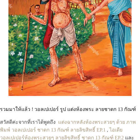
รวมมาให้แล้ว ! วอลเปเปอร์ รูป แต่งห้องพระ ลายชาดก 13 กัณฑ์
สวัสดีค่ะจากที่เราได้พูดถึง
แต่งฉากหลังห้องพระสวยๆ ด้วย ภาพ
พิมพ์ วอลเปเปอร์ ชาดก 13 กัณฑ์ ลายลิขสิทธิ์ EP.1
,
ไอเดีย
วอลเปเปอร์ห้องพระสวยๆ ลายลิขสิทธิ์ ชาดก 13 กัณฑ์ EP.2
และ