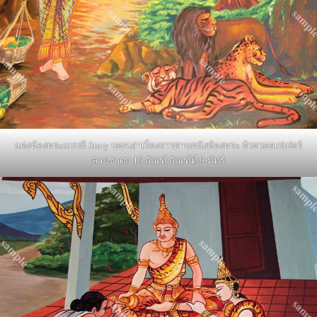
แต่งห้องพระแบบมี Story บอกเล่าเรื่องราวผ่านผนังห้องพระ ด้วยวอลเปเปอร์
ลายชาดก 13 กัณฑ์ กัณฑ์ที่ 9-มัทรี