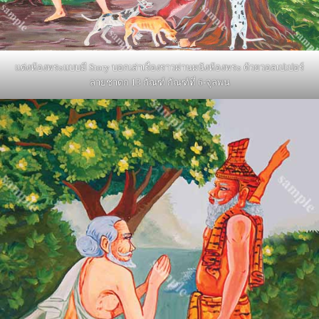
แต่งห้องพระแบบมี Story บอกเล่าเรื่องราวผ่านผนังห้องพระ ด้วยวอลเปเปอร์
ลายชาดก 13 กัณฑ์ กัณฑ์ที่ 6-จุลพน