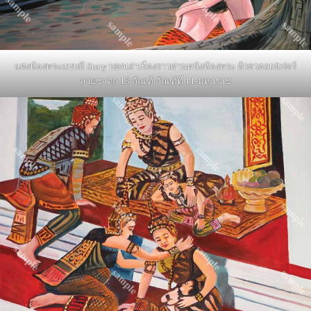
แต่งห้องพระแบบมี Story บอกเล่าเรื่องราวผ่านผนังห้องพระ ด้วยวอลเปเปอร์
ลายชาดก 13 กัณฑ์ กัณฑ์ที่ 11-มหาราช