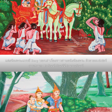
แต่งห้องพระแบบมี Story บอกเล่าเรื่องราวผ่านผนังห้องพระ ด้วยวอลเปเปอร์
ลายชาดก 13 กัณฑ์ กัณฑ์ที่ 3-ทานกัณฑ์