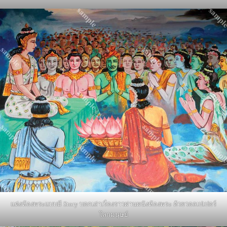
แต่งห้องพระแบบมี Story บอกเล่าเรื่องราวผ่านผนังห้องพระ ด้วยวอลเปเปอร์
โลกมนุษย์