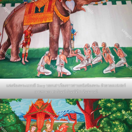
แต่งห้องพระแบบมี Story บอกเล่าเรื่องราวผ่านผนังห้องพระ ด้วยวอลเปเปอร์
ลายชาดก 13 กัณฑ์ กัณฑ์ที่ 2-หิมพานต์