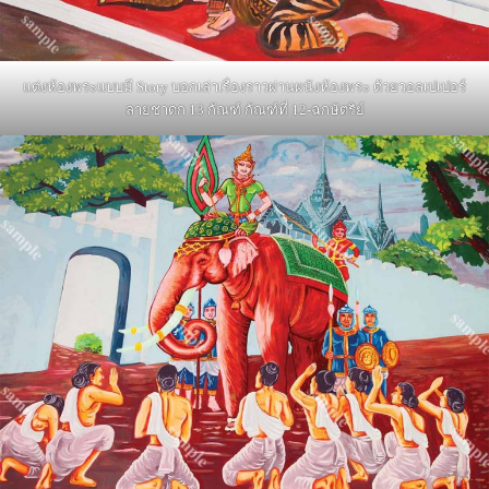
แต่งห้องพระแบบมี Story บอกเล่าเรื่องราวผ่านผนังห้องพระ ด้วยวอลเปเปอร์
ลายชาดก 13 กัณฑ์ กัณฑ์ที่ 12-ฉกษัตริย์