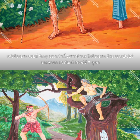
แต่งห้องพระแบบมี Story บอกเล่าเรื่องราวผ่านผนังห้องพระ ด้วยวอลเปเปอร์
ลายชาดก 13 กัณฑ์ กัณฑ์ที่ 5-ชูชก