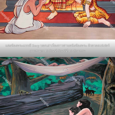
แต่งห้องพระแบบมี Story บอกเล่าเรื่องราวผ่านผนังห้องพระ ด้วยวอลเปเปอร์
ลายชาดก 13 กัณฑ์ กัณฑ์ที่ 10-สักบรรพ