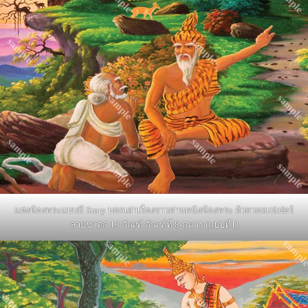
แต่งห้องพระแบบมี Story บอกเล่าเรื่องราวผ่านผนังห้องพระ ด้วยวอลเปเปอร์
ลายชาดก 13 กัณฑ์ กัณฑ์ที่ 8-กุมาร (แบบที่1)