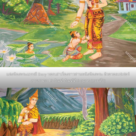
แต่งห้องพระแบบมี Story บอกเล่าเรื่องราวผ่านผนังห้องพระ ด้วยวอลเปเปอร์
ลายชาดก 13 กัณฑ์ กัณฑ์ที่ 8-กุมาร (แบบที่2)