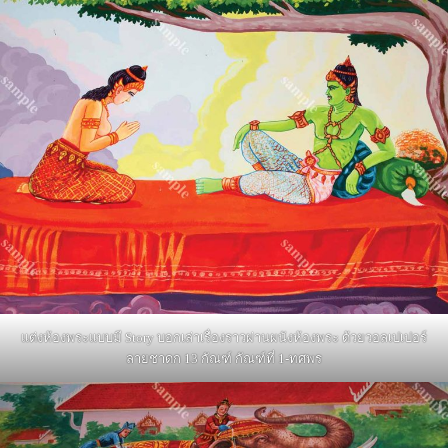
แต่งห้องพระแบบมี Story บอกเล่าเรื่องราวผ่านผนังห้องพระ ด้วยวอลเปเปอร์
ลายชาดก 13 กัณฑ์ กัณฑ์ที่ 1-ทศพร